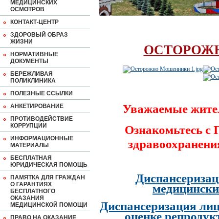
МЕДИЦИНСКИХ
ОСМОТРОВ
КОНТАКТ-ЦЕНТР
ЗДОРОВЫЙ ОБРАЗ
ЖИЗНИ
ОСТОРОЖ
НОРМАТИВНЫЕ
ДОКУМЕНТЫ
БЕРЕЖЛИВАЯ
ПОЛИКЛИНИКА
ПОЛЕЗНЫЕ ССЫЛКИ
Уважаемые жите
АНКЕТИРОВАНИЕ
ПРОТИВОДЕЙСТВИЕ
КОРРУПЦИИ
Ознакомьтесь с
ИНФОРМАЦИОННЫЕ
здравоохранени
МАТЕРИАЛЫ
БЕСПЛАТНАЯ
ЮРИДИЧЕСКАЯ ПОМОЩЬ
Диспансеризац
ПАМЯТКА ДЛЯ ГРАЖДАН
О ГАРАНТИЯХ
медицински
БЕСПЛАТНОГО
ОКАЗАНИЯ
Диспансеризация лиц
МЕДИЦИНСКОЙ ПОМОЩИ
оценке репродук
ПРАВО НА ОКАЗАНИЕ