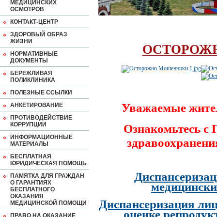
МЕДИЦИНСКИХ
ОСМОТРОВ
КОНТАКТ-ЦЕНТР
ЗДОРОВЫЙ ОБРАЗ
ЖИЗНИ
ОСТОРОЖ
НОРМАТИВНЫЕ
ДОКУМЕНТЫ
БЕРЕЖЛИВАЯ
ПОЛИКЛИНИКА
ПОЛЕЗНЫЕ ССЫЛКИ
Уважаемые жите
АНКЕТИРОВАНИЕ
ПРОТИВОДЕЙСТВИЕ
КОРРУПЦИИ
Ознакомьтесь с
ИНФОРМАЦИОННЫЕ
здравоохранени
МАТЕРИАЛЫ
БЕСПЛАТНАЯ
ЮРИДИЧЕСКАЯ ПОМОЩЬ
Диспансеризац
ПАМЯТКА ДЛЯ ГРАЖДАН
О ГАРАНТИЯХ
медицински
БЕСПЛАТНОГО
ОКАЗАНИЯ
Диспансеризация лиц
МЕДИЦИНСКОЙ ПОМОЩИ
оценке репродук
ПРАВО НА ОКАЗАНИЕ