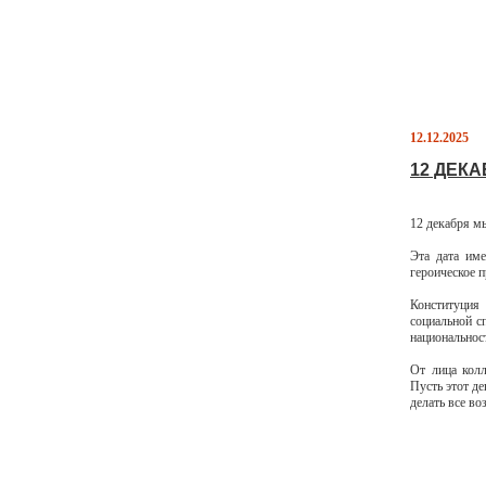
12.12.2025
12 ДЕК
12 декабря м
Эта дата име
героическое п
Конституция 
социальной с
национальнос
От лица кол
Пусть этот де
делать все в