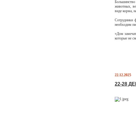
Большинство
животных, ве
виде корма, 
Сотрудники 
необходим пит
«Дом замечат
которые не с
22.12.2025
22-28 