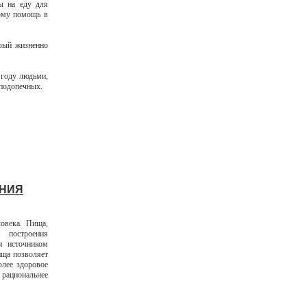
ы на еду для
тому помощь в
рый жизненно
 году людьми,
подопечных.
АНИЯ
ловека. Пища,
 построения
я источником
ища позволяет
олее здоровое
рациональнее