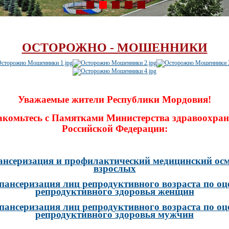
ОСТОРОЖНО - МОШЕННИКИ
Уважаемые жители Республики Мордовия!
акомьтесь с Памятками Министерства здравоохран
Российской Федерации:
ансеризация и профилактический медицинский осм
взрослых
пансеризация лиц репродуктивного возраста по оц
репродуктивного здоровья женщин
пансеризация лиц репродуктивного возраста по оц
репродуктивного здоровья мужчин