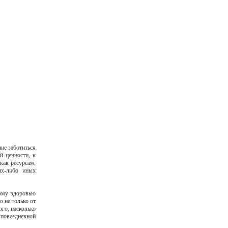
ие заботиться
й ценности, к
как ресурсам,
их-либо иных
ному здоровью
о не только от
го, насколько
 повседневной