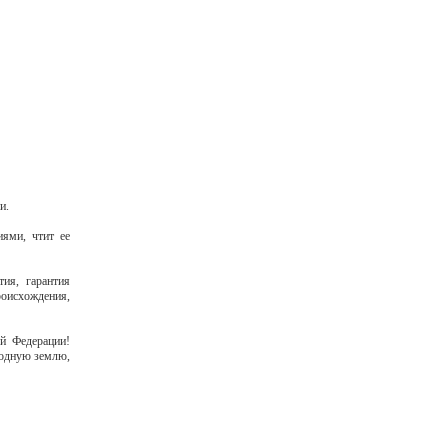
и.
иями, чтит ее
тия, гарантия
роисхождения,
й Федерации!
 родную землю,