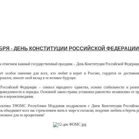
АБРЯ - ДЕНЬ КОНСТИТУЦИИ РОССИЙСКОЙ ФЕДЕРАЦИИ
ы отмечаем важный государственный праздник – День Конституции Российской Федераци
ет особое значение для всех, кто любит и верит в Россию, гордится ее достижен
рошлое, вносит свой вклад в ее великое будущее.
Российской Федерации – символ народного единства, основа стабильности и разви
праведливости и порядка. Основной закон страны установил равенство независимо от п
ти и вероисповедания.
лектива ТФОМС Республики Мордовия поздравляем с Днем Конституции Российско
нь объединяет всех нас стремлением жить в мире и согласии, искренне любить и беречь
озможное для ее процветания!