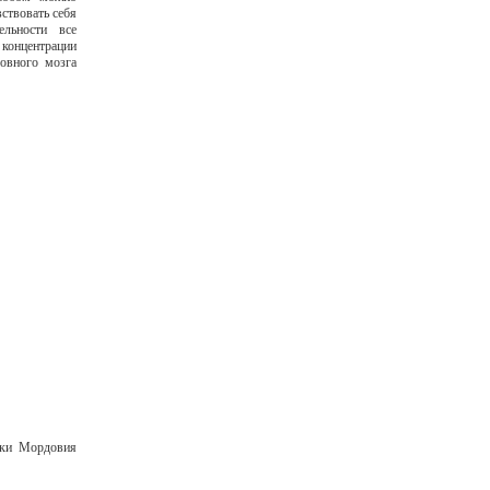
вствовать себя
ельности все
концентрации
ловного мозга
ики Мордовия