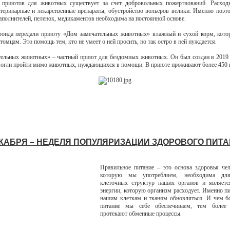
 приютов для животных существует за счет добровольных пожертвований. Расход
теринарные и лекарственные препараты, обустройство вольеров велики. Именно поэ
наполнителей, пеленок, медикаментов необходима на постоянной основе.
фонда передали приюту «Дом замечательных животных» влажный и сухой корм, кото
омцам. Это помощь тем, кто не умеет о ней просить, но так остро в ней нуждается.
ельных животных» – частный приют для бездомных животных. Он был создан в 2019
могли пройти мимо животных, нуждающихся в помощи. В приюте проживают более 450 
ДЕКАБРЯ – НЕДЕЛЯ ПОПУЛЯРИЗАЦИИ ЗДОРОВОГО ПИТ
Правильное питание – это основа здоровья че
которую мы употребляем, необходима для
клеточных структур наших органов и являетс
энергии, которую организм расходует. Именно п
нашим клеткам и тканям обновляться. И чем б
питание мы себе обеспечиваем, тем более 
протекают обменные процессы.