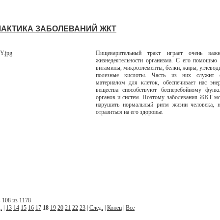
АКТИКА ЗАБОЛЕВАНИЙ ЖКТ
Пищеварительный тракт играет очень ва
жизнедеятельности организма. С его помощью
витамины, микроэлементы, белки, жиры, углеводы
полезные кислоты. Часть из них служит с
материалом для клеток, обеспечивает нас эне
вещества способствуют бесперебойному функ
органов и систем. Поэтому заболевания ЖКТ мо
нарушить нормальный ритм жизни человека, н
отразиться на его здоровье.
 108 из 1178
.
|
13
14
15
16
17
18
19
20
21
22
23
|
След.
|
Конец
|
Все