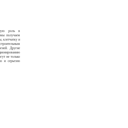
жную роль в
 мы получаем
, клетчатку и
троительным
ргией. Другие
ционированию
гут не только
о и серьезно