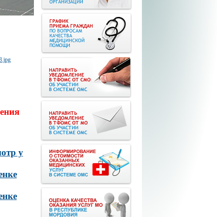
ения
отр у
енке
енке