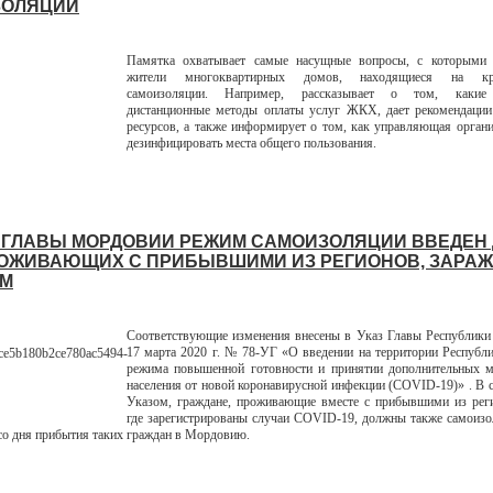
ЗОЛЯЦИИ
Памятка охватывает самые насущные вопросы, с которыми 
жители многоквартирных домов, находящиеся на кру
самоизоляции. Например, рассказывает о том, какие
дистанционные методы оплаты услуг ЖКХ, дает рекомендации
ресурсов, а также информирует о том, как управляющая орган
дезинфицировать места общего пользования.
 ГЛАВЫ МОРДОВИИ РЕЖИМ САМОИЗОЛЯЦИИ ВВЕДЕН
РОЖИВАЮЩИХ С ПРИБЫВШИМИ ИЗ РЕГИОНОВ, ЗАРА
ОМ
Соответствующие изменения внесены в Указ Главы Республики
17 марта 2020 г. № 78-УГ «О введении на территории Респуб
режима повышенной готовности и принятии дополнительных м
населения от новой коронавирусной инфекции (COVID-19)» . В с
Указом, граждане, проживающие вместе с прибывшими из реги
где зарегистрированы случаи COVID-19, должны также самоизо
 со дня прибытия таких граждан в Мордовию.