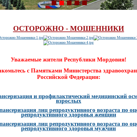
ОСТОРОЖНО - МОШЕННИКИ
Уважаемые жители Республики Мордовия!
акомьтесь с Памятками Министерства здравоохран
Российской Федерации:
ансеризация и профилактический медицинский осм
взрослых
пансеризация лиц репродуктивного возраста по оц
репродуктивного здоровья женщин
пансеризация лиц репродуктивного возраста по оц
репродуктивного здоровья мужчин