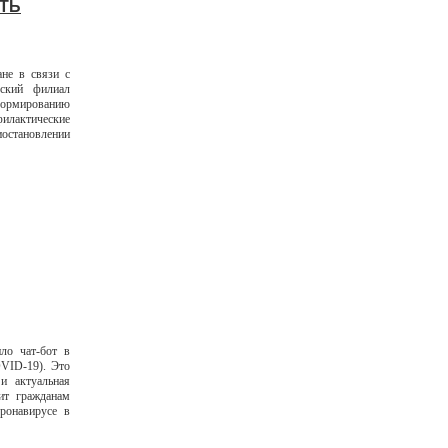
ТЬ
не в связи с
вский филиал
ормированию
илактические
становлении
ло чат-бот в
VID-19). Это
и актуальная
ит гражданам
ронавирусе в