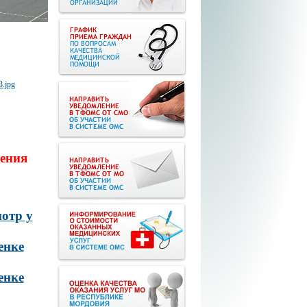
ения
отр у
енке
енке