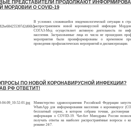
ВЫЕ ПРЕДСТАВИТЕЛИ ПРОДОЛЖАЮТ ИНФОРМИРОВА
Й МОРДОВИИ О COVID-19
В условиях сложившейся эпидемиологической ситуации в стра
распространением новой коронавирусной инфекции Мордо
СОГАЗ-Мед осуществляет активную деятельность по инф
населения. Застрахованные лица из числа не прошедших проф
мероприятия были проинформированы о временном прио
проведения профилактических мероприятий и диспансеризации.
ОПРОСЫ ПО НОВОЙ КОРОНАВИРУСНОЙ ИНФЕКЦИИ?
АВ РФ ОТВЕТИТ!
Министерство здравоохранения Российской Федерации запусти
WhatsApp для информирования населения о коронавирусе (CO
бесплатный сервис, в котором собрана точная, достоверная 
информация о COVID-19. Чат-бот Минздрава России позвол
получать ответы на наиболее распространённые вопросы о ко
режиме 24/7.