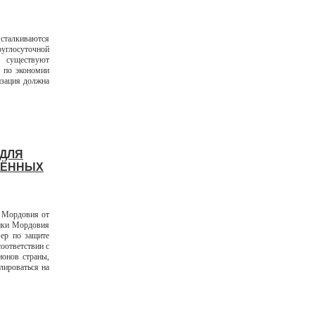
сталкиваются
глосуточной
 существуют
 по экономии
изация должна
 ДЛЯ
ЖЁННЫХ
 Мордовия от
лики Мордовия
ер по защите
оответствии с
онов страны,
лироваться на