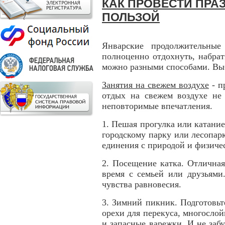
КАК ПРОВЕСТИ ПР
ПОЛЬЗОЙ
Январские продолжительные
полноценно отдохнуть, набрат
можно разными способами. Выб
Занятия на свежем воздухе
- п
отдых на свежем воздухе не 
неповторимые впечатления.
1. Пешая прогулка или катани
городскому парку или лесопарк
единения с природой и физиче
2. Посещение катка. Отличная
время с семьей или друзьями
чувства равновесия.
3. Зимний пикник. Подготовьт
орехи для перекуса, многосло
и запасные варежки. И не заб