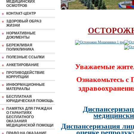
МЕДИЦИНСКИХ
ОСМОТРОВ
КОНТАКТ-ЦЕНТР
ЗДОРОВЫЙ ОБРАЗ
ЖИЗНИ
ОСТОРОЖ
НОРМАТИВНЫЕ
ДОКУМЕНТЫ
БЕРЕЖЛИВАЯ
ПОЛИКЛИНИКА
ПОЛЕЗНЫЕ ССЫЛКИ
Уважаемые жите
АНКЕТИРОВАНИЕ
ПРОТИВОДЕЙСТВИЕ
КОРРУПЦИИ
Ознакомьтесь с
ИНФОРМАЦИОННЫЕ
здравоохранени
МАТЕРИАЛЫ
БЕСПЛАТНАЯ
ЮРИДИЧЕСКАЯ ПОМОЩЬ
Диспансеризац
ПАМЯТКА ДЛЯ ГРАЖДАН
О ГАРАНТИЯХ
медицински
БЕСПЛАТНОГО
ОКАЗАНИЯ
Диспансеризация лиц
МЕДИЦИНСКОЙ ПОМОЩИ
оценке репродук
ПРАВО НА ОКАЗАНИЕ