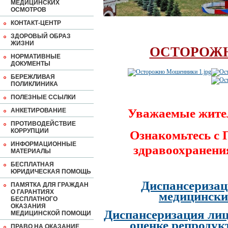
МЕДИЦИНСКИХ
ОСМОТРОВ
КОНТАКТ-ЦЕНТР
ЗДОРОВЫЙ ОБРАЗ
ЖИЗНИ
ОСТОРОЖ
НОРМАТИВНЫЕ
ДОКУМЕНТЫ
БЕРЕЖЛИВАЯ
ПОЛИКЛИНИКА
ПОЛЕЗНЫЕ ССЫЛКИ
Уважаемые жите
АНКЕТИРОВАНИЕ
ПРОТИВОДЕЙСТВИЕ
КОРРУПЦИИ
Ознакомьтесь с
ИНФОРМАЦИОННЫЕ
здравоохранени
МАТЕРИАЛЫ
БЕСПЛАТНАЯ
ЮРИДИЧЕСКАЯ ПОМОЩЬ
Диспансеризац
ПАМЯТКА ДЛЯ ГРАЖДАН
О ГАРАНТИЯХ
медицински
БЕСПЛАТНОГО
ОКАЗАНИЯ
Диспансеризация лиц
МЕДИЦИНСКОЙ ПОМОЩИ
оценке репродук
ПРАВО НА ОКАЗАНИЕ