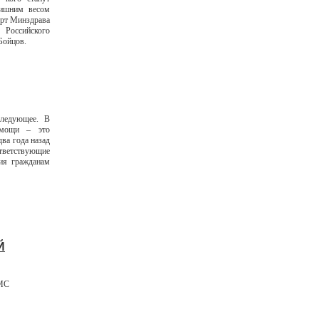
лишним весом
ерт Минздрава
оссийского
Бойцов.
следующее. В
омощи – это
два года назад
ветствующие
ия гражданам
Й
ОМС