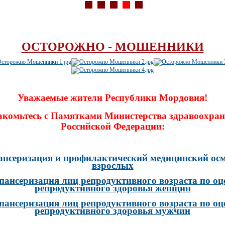
ОСТОРОЖНО - МОШЕННИКИ
Уважаемые жители Республики Мордовия!
акомьтесь с Памятками Министерства здравоохран
Российской Федерации:
ансеризация и профилактический медицинский осм
взрослых
пансеризация лиц репродуктивного возраста по оц
репродуктивного здоровья женщин
пансеризация лиц репродуктивного возраста по оц
репродуктивного здоровья мужчин