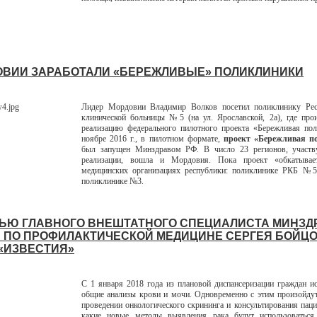
ОВИИ ЗАРАБОТАЛИ «БЕРЕЖЛИВЫЕ» ПОЛИКЛИНИКИ
Лидер Мордовии Владимир Волков посетил поликлинику Рес
клинической больницы №5 (на ул. Ярославской, 2а), где про
реализацию федерального пилотного проекта «Бережливая пол
ноябре 2016 г., в пилотном формате,
проект «Бережливая п
был запущен Минздравом РФ. В число 23 регионов, участ
реализации, вошла и Мордовия. Пока проект «обкатывае
медицинских организациях республики: поликлинике РКБ №5
поликлинике №3.
ЬЮ ГЛАВНОГО ВНЕШТАТНОГО СПЕЦИАЛИСТА МИНЗД
 ПО ПРОФИЛАКТИЧЕСКОЙ МЕДИЦИНЕ СЕРГЕЯ БОЙЦ
 «ИЗВЕСТИЯ»
С 1 января 2018 года из плановой диспансеризации граждан 
общие анализы крови и мочи. Одновременно с этим произойду
проведении онкологического скрининга и консультирования паци
какие новые методы выявления рака будут использоваться,