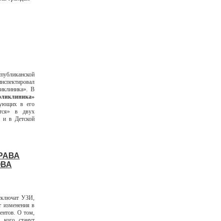
публиканской
инспектировал
иклиника». В
оликлиника»
вующих в его
тся» в двух
 и в Детской
РАВА
ОВА
исключат УЗИ,
т изменения в
ентов. О том,
 кого станут