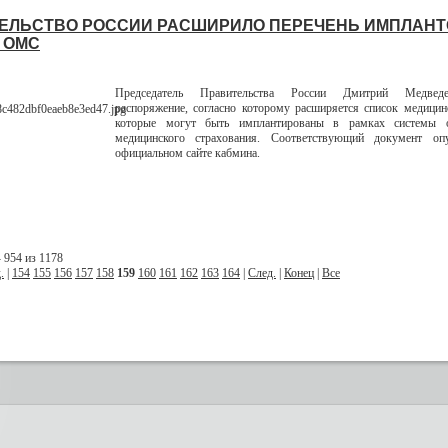
ЕЛЬСТВО РОССИИ РАСШИРИЛО ПЕРЕЧЕНЬ ИМПЛАНТ
 ОМС
Председатель Правительства России Дмитрий Медвед
распоряжение, согласно которому расширяется список медицин
которые могут быть имплантированы в рамках системы о
медицинского страхования. Соответствующий документ оп
официальном сайте кабмина.
 954 из 1178
.
|
154
155
156
157
158
159
160
161
162
163
164
|
След.
|
Конец
|
Все