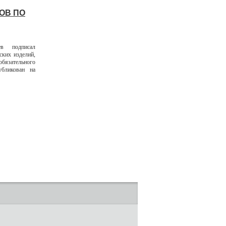
ОВ ПО
ев подписал
ских изделий,
бязательного
убликован на