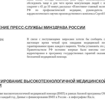
обследовать чаще и для чего время консультации людей с 
сократят с 45 до 10 минут, рассказал «Известиям» главный эксп
РФ по профилактической медицине, руководитель Р
кардиологического научно-производственного комплекса Сергей 
НИЕ ПРЕСС-СЛУЖБЫ МИНЗДРАВА РОССИИ
В связи с поступающими запросами хотели бы сообщить 
настоящее время четкий срок ожидания медицинской п
гарантированное право каждого пациента. Чтобы установить это 
Правительством РФ поэтапно впервые были внесены соот
корректировки в программу государственных гарантий оказан
бесплатной медицинской помощи.
ИРОВАНИЕ ВЫСОКОТЕХНОЛОГИЧНОЙ МЕДИЦИНСКО
И
ние высокотехнологичной медицинской помощи (ВМП) в рамках базовой программы 
я каждый год. Данные о финансировании ВМП в России – в инфографике Ria.ru.