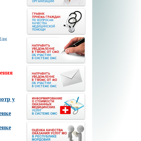
ения
отр у
енке
енке