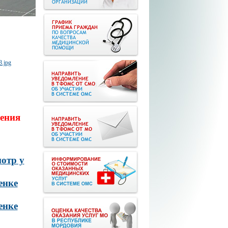
ения
отр у
енке
енке