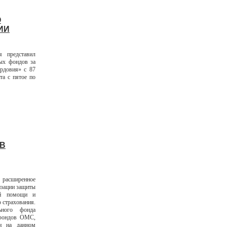
О
ИИ
я представил
ых фондов за
рдовия» с 87
та с пятое по
В
 расширенное
изации защиты
ой помощи и
о страхования.
ьного фонда
 фондов ОМС,
он на данном