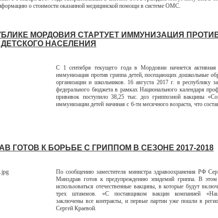
формацию о стоимости оказанной медицинской помощи в системе ОМС.
УБЛИКЕ МОРДОВИЯ СТАРТУЕТ ИММУНИЗАЦИЯ ПРОТИ
 ДЕТСКОГО НАСЕЛЕНИЯ
С 1 сентября текущего года в Мордовии начнется активная 
иммунизация против гриппа детей, посещающих дошкольные об
организации и школьников. 16 августа 2017 г. в республику за
федерального бюджета в рамках Национального календаря про
прививок поступило 38,25 тыс. доз гриппозной вакцины «Со
иммунизации детей начиная с 6-ти месячного возраста, что сост
В ГОТОВ К БОРЬБЕ С ГРИППОМ В СЕЗОНЕ 2017-2018
По сообщению заместителя министра здравоохранения РФ Серг
Минздрав готов к предупреждению эпидемий гриппа. В этом 
использоваться отечественные вакцины, в которые будут вклю
трех штаммов. «С поставщиком вакцин компанией «На
заключены все контракты, и первые партии уже пошли в регио
Сергей Краевой.