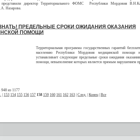
и представили директор Территориального ФОМС Республики Мордовия В.Н.Ка
.А. Назарова.
ЗНАТЬ! ПРЕДЕЛЬНЫЕ СРОКИ ОЖИДАНИЯ ОКАЗАНИЯ
НСКОЙ ПОМОЩИ
Территориальная программа государственных гарантий бесплат
населению Республики Мордовия медицинской помощи 
устанавливает следующие предельные сроки ожидания оказани
помощи, невыполнение которых является прямым нарушением пр
 948 из 1177
.
|
153
154
155
156
157
158
159
160
161
162
163
|
След.
|
Конец
|
Все