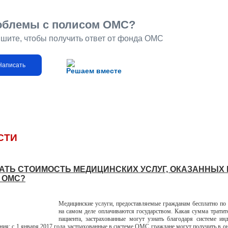
облемы с полисом ОМС?
шите, чтобы получить ответ от фонда ОМС
Написать
Решаем вместе
СТИ
НАТЬ СТОИМОСТЬ МЕДИЦИНСКИХ УСЛУГ, ОКАЗАННЫХ
 ОМС?
Медицинские услуги, предоставляемые гражданам бесплатно п
на самом деле оплачиваются государством. Какая сумма тратит
пациента, застрахованные могут узнать благодаря системе ин
ия: с 1 января 2017 года застрахованные в системе ОМС граждане могут получить в о