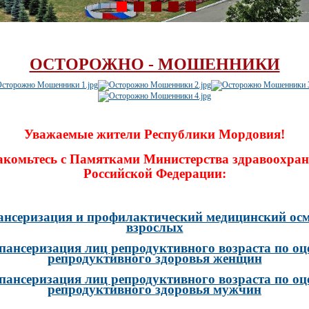
ОСТОРОЖНО - МОШЕННИКИ
Уважаемые жители Республики Мордовия!
акомьтесь с Памятками Министерства здравоохран
Российской Федерации:
ансеризация и профилактический медицинский осм
взрослых
пансеризация лиц репродуктивного возраста по оц
репродуктивного здоровья женщин
пансеризация лиц репродуктивного возраста по оц
репродуктивного здоровья мужчин