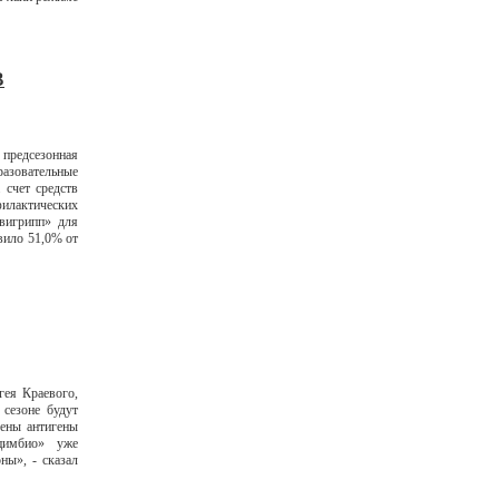
В
предсезонная
разовательные
 счет средств
филактических
вигрипп» для
авило 51,0% от
ея Краевого,
сезоне будут
чены антигены
цимбио» уже
ны», - сказал