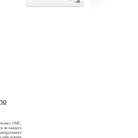
 ПО
о полису ОМС,
ся на каждого
дивидуального
н-лайн режиме