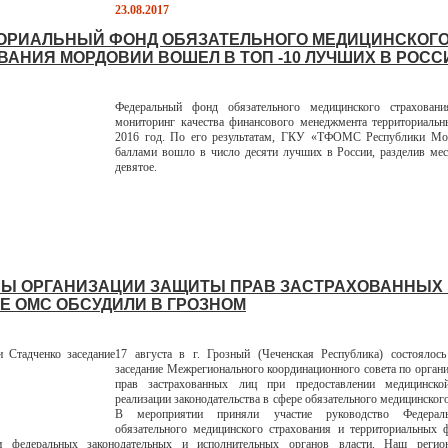
23.08.2017
ОРИАЛЬНЫЙ ФОНД ОБЯЗАТЕЛЬНОГО МЕДИЦИНСКОГ
ВАНИЯ МОРДОВИИ ВОШЕЛ В ТОП -10 ЛУЧШИХ В РОСС
Федеральный фонд обязательного медицинского страховани
мониторинг качества финансового менеджмента территориальн
2016 год. По его результатам, ГКУ «ТФОМС Республики Мо
баллами вошло в число десяти лучших в России, разделив мес
девятое.
Ы ОРГАНИЗАЦИИ ЗАЩИТЫ ПРАВ ЗАСТРАХОВАННЫХ 
Е ОМС ОБСУДИЛИ В ГРОЗНОМ
17 августа в г. Грозный (Чеченская Республика) состоялось
заседание Межрегионального координационного совета по орган
прав застрахованных лиц при предоставлении медицинск
реализации законодательства в сфере обязательного медицинског
В мероприятии приняли участие руководство Федерал
обязательного медицинского страхования и территориальных
ли федеральных законодательных и исполнительных органов власти. Наш реги