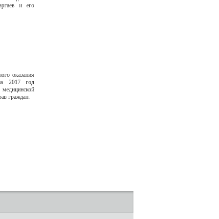
ргаев и его
ного оказания
на 2017 год
я медицинской
ав граждан.