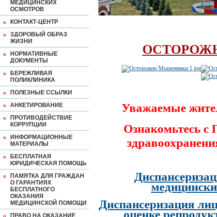
МЕДИЦИНСКИХ
ОСМОТРОВ
КОНТАКТ-ЦЕНТР
ЗДОРОВЫЙ ОБРАЗ
ЖИЗНИ
ОСТОРОЖ
НОРМАТИВНЫЕ
ДОКУМЕНТЫ
БЕРЕЖЛИВАЯ
ПОЛИКЛИНИКА
ПОЛЕЗНЫЕ ССЫЛКИ
Уважаемые жите
АНКЕТИРОВАНИЕ
ПРОТИВОДЕЙСТВИЕ
КОРРУПЦИИ
Ознакомьтесь с
ИНФОРМАЦИОННЫЕ
здравоохранени
МАТЕРИАЛЫ
БЕСПЛАТНАЯ
ЮРИДИЧЕСКАЯ ПОМОЩЬ
Диспансеризац
ПАМЯТКА ДЛЯ ГРАЖДАН
О ГАРАНТИЯХ
медицински
БЕСПЛАТНОГО
ОКАЗАНИЯ
Диспансеризация лиц
МЕДИЦИНСКОЙ ПОМОЩИ
оценке репродук
ПРАВО НА ОКАЗАНИЕ