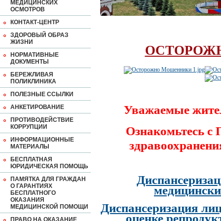
МЕДИЦИНСКИХ
ОСМОТРОВ
КОНТАКТ-ЦЕНТР
ЗДОРОВЫЙ ОБРАЗ
ЖИЗНИ
ОСТОРОЖ
НОРМАТИВНЫЕ
ДОКУМЕНТЫ
БЕРЕЖЛИВАЯ
ПОЛИКЛИНИКА
ПОЛЕЗНЫЕ ССЫЛКИ
Уважаемые жите
АНКЕТИРОВАНИЕ
ПРОТИВОДЕЙСТВИЕ
КОРРУПЦИИ
Ознакомьтесь с
ИНФОРМАЦИОННЫЕ
здравоохранени
МАТЕРИАЛЫ
БЕСПЛАТНАЯ
ЮРИДИЧЕСКАЯ ПОМОЩЬ
Диспансеризац
ПАМЯТКА ДЛЯ ГРАЖДАН
О ГАРАНТИЯХ
медицински
БЕСПЛАТНОГО
ОКАЗАНИЯ
Диспансеризация лиц
МЕДИЦИНСКОЙ ПОМОЩИ
оценке репродук
ПРАВО НА ОКАЗАНИЕ