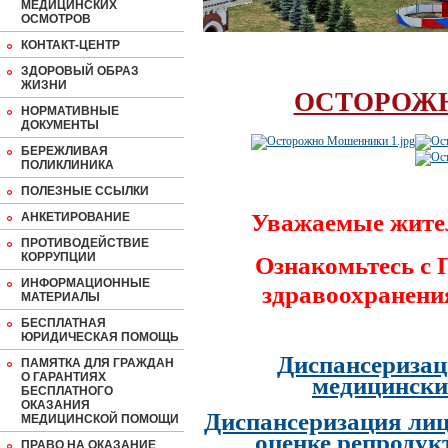
МЕДИЦИНСКИХ
ОСМОТРОВ
КОНТАКТ-ЦЕНТР
ЗДОРОВЫЙ ОБРАЗ
ЖИЗНИ
ОСТОРОЖ
НОРМАТИВНЫЕ
ДОКУМЕНТЫ
БЕРЕЖЛИВАЯ
ПОЛИКЛИНИКА
ПОЛЕЗНЫЕ ССЫЛКИ
Уважаемые жите
АНКЕТИРОВАНИЕ
ПРОТИВОДЕЙСТВИЕ
КОРРУПЦИИ
Ознакомьтесь с
ИНФОРМАЦИОННЫЕ
здравоохранени
МАТЕРИАЛЫ
БЕСПЛАТНАЯ
ЮРИДИЧЕСКАЯ ПОМОЩЬ
Диспансеризац
ПАМЯТКА ДЛЯ ГРАЖДАН
О ГАРАНТИЯХ
медицински
БЕСПЛАТНОГО
ОКАЗАНИЯ
Диспансеризация лиц
МЕДИЦИНСКОЙ ПОМОЩИ
оценке репродук
ПРАВО НА ОКАЗАНИЕ