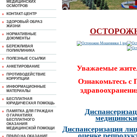
МЕДИЦИНСКИХ
ОСМОТРОВ
КОНТАКТ-ЦЕНТР
ЗДОРОВЫЙ ОБРАЗ
ЖИЗНИ
ОСТОРОЖ
НОРМАТИВНЫЕ
ДОКУМЕНТЫ
БЕРЕЖЛИВАЯ
ПОЛИКЛИНИКА
ПОЛЕЗНЫЕ ССЫЛКИ
Уважаемые жите
АНКЕТИРОВАНИЕ
ПРОТИВОДЕЙСТВИЕ
КОРРУПЦИИ
Ознакомьтесь с
ИНФОРМАЦИОННЫЕ
здравоохранени
МАТЕРИАЛЫ
БЕСПЛАТНАЯ
ЮРИДИЧЕСКАЯ ПОМОЩЬ
Диспансеризац
ПАМЯТКА ДЛЯ ГРАЖДАН
О ГАРАНТИЯХ
медицински
БЕСПЛАТНОГО
ОКАЗАНИЯ
Диспансеризация лиц
МЕДИЦИНСКОЙ ПОМОЩИ
оценке репродук
ПРАВО НА ОКАЗАНИЕ