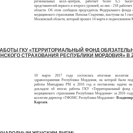
региональных колл–центров, работает более 6,5 тыся
представителей первого и второго уровней, из них - 218 работае
области. Об этом сообщила председатель Федерального фонда 
медицинского страхования Наталья Стадченко, выступая на I съе
Московской области, который прошел 14 марта в подмосковном 
РАБОТЫ ГКУ «ТЕРРИТОРИАЛЬНЫЙ ФОНД ОБЯЗАТЕЛЬ
НСКОГО СТРАХОВАНИЯ РЕСПУБЛИКИ МОРДОВИЯ» В 2
10 марта 2017 года состоялась итоговая коллегия М
здравоохранения Республики Мордовия, на которой были под
работы Минздрава РМ в 2016 год и поставлены задачи на
докладом об итогах работы ГКУ «Территориальный фонд о
медицинского страхования Республики Мордовия» за 2016 год
коллегии директор «ТФОМС Республики Мордовия»
Владимир
Каргаев
.