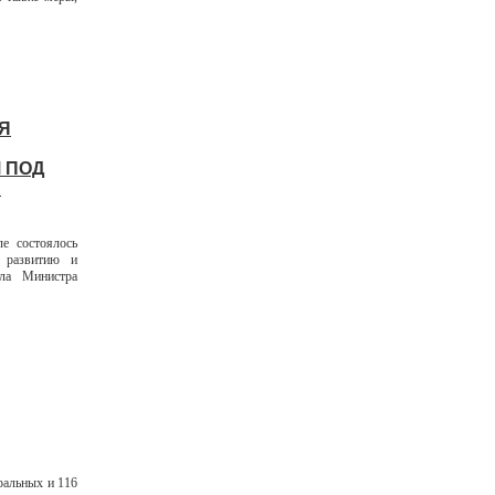
Я
 ПОД
А
е состоялось
у развитию и
ла Министра
ральных и 116