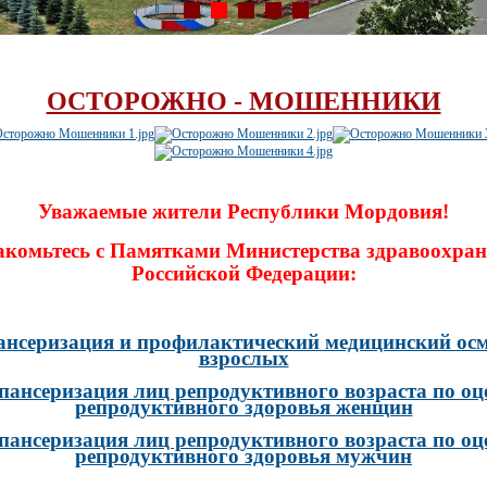
ОСТОРОЖНО - МОШЕННИКИ
Уважаемые жители Республики Мордовия!
акомьтесь с Памятками Министерства здравоохран
Российской Федерации:
ансеризация и профилактический медицинский осм
взрослых
пансеризация лиц репродуктивного возраста по оц
репродуктивного здоровья женщин
пансеризация лиц репродуктивного возраста по оц
репродуктивного здоровья мужчин