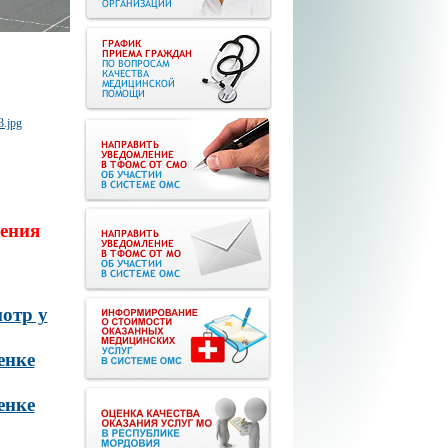
ения
отр у
енке
енке