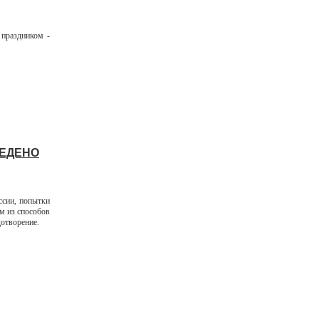
праздником -
ВЕДЕНО
ссии, попытки
м из способов
отворение.