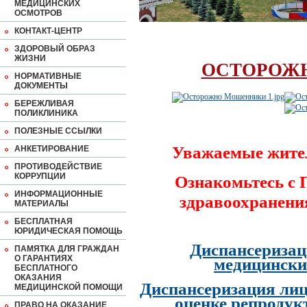
МЕДИЦИНСКИХ
ОСМОТРОВ
КОНТАКТ-ЦЕНТР
ЗДОРОВЫЙ ОБРАЗ
ЖИЗНИ
ОСТОРОЖ
НОРМАТИВНЫЕ
ДОКУМЕНТЫ
БЕРЕЖЛИВАЯ
ПОЛИКЛИНИКА
ПОЛЕЗНЫЕ ССЫЛКИ
Уважаемые жите
АНКЕТИРОВАНИЕ
ПРОТИВОДЕЙСТВИЕ
КОРРУПЦИИ
Ознакомьтесь с
ИНФОРМАЦИОННЫЕ
здравоохранени
МАТЕРИАЛЫ
БЕСПЛАТНАЯ
ЮРИДИЧЕСКАЯ ПОМОЩЬ
Диспансеризац
ПАМЯТКА ДЛЯ ГРАЖДАН
О ГАРАНТИЯХ
медицински
БЕСПЛАТНОГО
ОКАЗАНИЯ
Диспансеризация лиц
МЕДИЦИНСКОЙ ПОМОЩИ
оценке репродук
ПРАВО НА ОКАЗАНИЕ