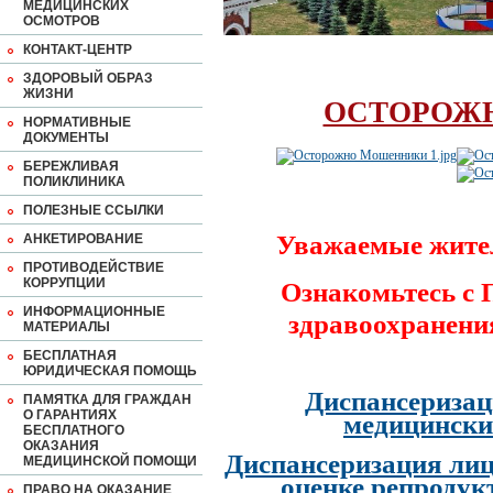
МЕДИЦИНСКИХ
ОСМОТРОВ
КОНТАКТ-ЦЕНТР
ЗДОРОВЫЙ ОБРАЗ
ЖИЗНИ
ОСТОРОЖ
НОРМАТИВНЫЕ
ДОКУМЕНТЫ
БЕРЕЖЛИВАЯ
ПОЛИКЛИНИКА
ПОЛЕЗНЫЕ ССЫЛКИ
Уважаемые жите
АНКЕТИРОВАНИЕ
ПРОТИВОДЕЙСТВИЕ
КОРРУПЦИИ
Ознакомьтесь с
ИНФОРМАЦИОННЫЕ
здравоохранени
МАТЕРИАЛЫ
БЕСПЛАТНАЯ
ЮРИДИЧЕСКАЯ ПОМОЩЬ
Диспансеризац
ПАМЯТКА ДЛЯ ГРАЖДАН
О ГАРАНТИЯХ
медицински
БЕСПЛАТНОГО
ОКАЗАНИЯ
Диспансеризация лиц
МЕДИЦИНСКОЙ ПОМОЩИ
оценке репродук
ПРАВО НА ОКАЗАНИЕ