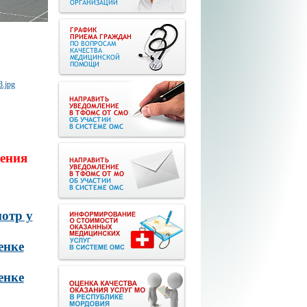
ения
отр у
енке
енке