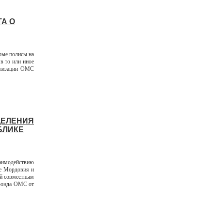
ТА О
рые полисы на
в то или иное
ганизации ОМС
ДЕЛЕНИЯ
БЛИКЕ
заимодействию
ке Мордовия и
ой совместным
 фонда ОМС от