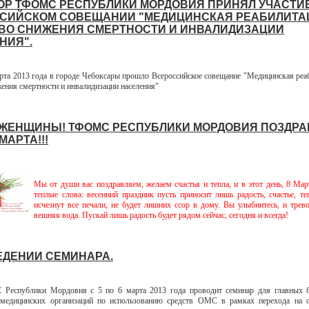
ОР ТФОМС РЕСПУБЛИКИ МОРДОВИЯ ПРИНЯЛ УЧАСТИ
СИЙСКОМ СОВЕЩАНИИ "МЕДИЦИНСКАЯ РЕАБИЛИТА
ВО СНИЖЕНИЯ СМЕРТНОСТИ И ИНВАЛИДИЗАЦИИ
НИЯ".
2013 года в городе Чебоксары прошло Всероссийское совещание "Медицинская реа
жения смертности и инвалидизации населения"
ЖЕНЩИНЫ! ТФОМС РЕСПУБЛИКИ МОРДОВИЯ ПОЗДРА
МАРТА!!!
Мы от души вас поздравляем, желаем счастья и тепла, и в этот день, 8 Ма
теплые слова: весенний праздник пусть приносит лишь радость, счастье, те
исчезнут все печали, не будет лишних ссор в дому. Вы улыбнитесь, и трево
вешняя вода. Пускай лишь радость будет рядом сейчас, сегодня и всегда!
ЕДЕНИИ СЕМИНАРА.
блики Мордовия с 5 по 6 марта 2013 года проводит семинар для главных б
 медицинских организаций по использованию средств ОМС в рамках перехода на о