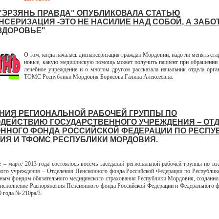
 "ЭРЗЯНЬ ПРАВДА" ОПУБЛИКОВАЛА СТАТЬЮ
НСЕРИЗАЦИЯ -ЭТО НЕ НАСИЛИЕ НАД СОБОЙ, А ЗАБО
ЗДОРОВЬЕ"
О том, когда началась диспансеризация граждан Мордовии, надо ли менять ста
новые, какую медицинскую помощь может получить пациент при обращении 
лечебное учреждение и о многом другом рассказала начальник отдела ор
ТОМС Республики Мордовия Борисова Галина Алексеевна.
НИЯ РЕГИОНАЛЬНОЙ РАБОЧЕЙ ГРУППЫ ПО
ДЕЙСТВИЮ ГОСУДАРСТВЕННОГО УЧРЕЖДЕНИЯ – ОТ
ННОГО ФОНДА РОССИЙСКОЙ ФЕДЕРАЦИИ ПО РЕСПУ
ИЯ И ТФОМС РЕСПУБЛИКИ МОРДОВИЯ.
марте 2013 года состоялось восемь заседаний региональной рабочей группы по в
ного учреждения – Отделения Пенсионного фонда Российской Федерации по Республи
ным фондом обязательного медицинского страхования Республики Мордовия, созданн
 исполнение Распоряжения Пенсионного фонда Российской Федерации и Федерального
0 года № 210ра/3.