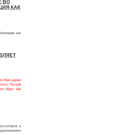
Е ВО
ЦИЯ КАК
билитация как
ВЛЯЕТ
рта Вам дарим
плоту. Пускай
ги уйдут, как
ухгалтеров и
дноканальное