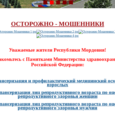
ОСТОРОЖНО - МОШЕННИКИ
Уважаемые жители Республики Мордовия!
акомьтесь с Памятками Министерства здравоохран
Российской Федерации:
ансеризация и профилактический медицинский осм
взрослых
пансеризация лиц репродуктивного возраста по оц
репродуктивного здоровья женщин
пансеризация лиц репродуктивного возраста по оц
репродуктивного здоровья мужчин