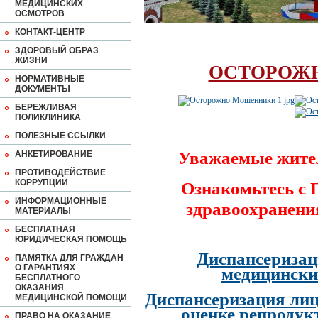
МЕДИЦИНСКИХ
ОСМОТРОВ
КОНТАКТ-ЦЕНТР
ЗДОРОВЫЙ ОБРАЗ
ЖИЗНИ
ОСТОРОЖ
НОРМАТИВНЫЕ
ДОКУМЕНТЫ
БЕРЕЖЛИВАЯ
ПОЛИКЛИНИКА
ПОЛЕЗНЫЕ ССЫЛКИ
Уважаемые жите
АНКЕТИРОВАНИЕ
ПРОТИВОДЕЙСТВИЕ
КОРРУПЦИИ
Ознакомьтесь с
ИНФОРМАЦИОННЫЕ
здравоохранени
МАТЕРИАЛЫ
БЕСПЛАТНАЯ
ЮРИДИЧЕСКАЯ ПОМОЩЬ
Диспансеризац
ПАМЯТКА ДЛЯ ГРАЖДАН
О ГАРАНТИЯХ
медицински
БЕСПЛАТНОГО
ОКАЗАНИЯ
Диспансеризация лиц
МЕДИЦИНСКОЙ ПОМОЩИ
оценке репродук
ПРАВО НА ОКАЗАНИЕ