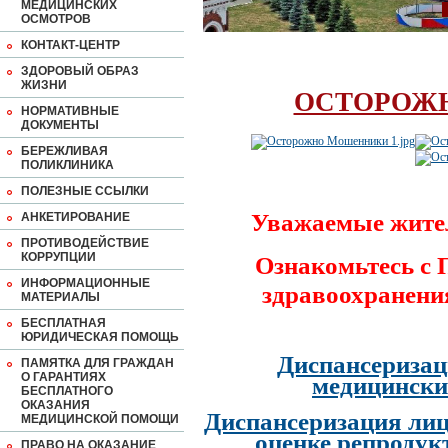
МЕДИЦИНСКИХ
ОСМОТРОВ
КОНТАКТ-ЦЕНТР
ЗДОРОВЫЙ ОБРАЗ
ЖИЗНИ
ОСТОРОЖ
НОРМАТИВНЫЕ
ДОКУМЕНТЫ
БЕРЕЖЛИВАЯ
ПОЛИКЛИНИКА
ПОЛЕЗНЫЕ ССЫЛКИ
Уважаемые жите
АНКЕТИРОВАНИЕ
ПРОТИВОДЕЙСТВИЕ
КОРРУПЦИИ
Ознакомьтесь с
ИНФОРМАЦИОННЫЕ
здравоохранени
МАТЕРИАЛЫ
БЕСПЛАТНАЯ
ЮРИДИЧЕСКАЯ ПОМОЩЬ
Диспансеризац
ПАМЯТКА ДЛЯ ГРАЖДАН
О ГАРАНТИЯХ
медицински
БЕСПЛАТНОГО
ОКАЗАНИЯ
Диспансеризация лиц
МЕДИЦИНСКОЙ ПОМОЩИ
оценке репродук
ПРАВО НА ОКАЗАНИЕ