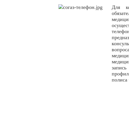
Для к
обяза
меди
осуще
телефо
предн
консул
вопро
медиц
медици
запис
профил
полиса