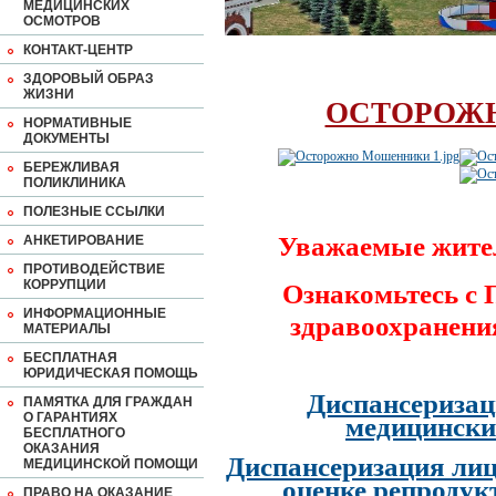
МЕДИЦИНСКИХ
ОСМОТРОВ
КОНТАКТ-ЦЕНТР
ЗДОРОВЫЙ ОБРАЗ
ЖИЗНИ
ОСТОРОЖ
НОРМАТИВНЫЕ
ДОКУМЕНТЫ
БЕРЕЖЛИВАЯ
ПОЛИКЛИНИКА
ПОЛЕЗНЫЕ ССЫЛКИ
Уважаемые жите
АНКЕТИРОВАНИЕ
ПРОТИВОДЕЙСТВИЕ
КОРРУПЦИИ
Ознакомьтесь с
ИНФОРМАЦИОННЫЕ
здравоохранени
МАТЕРИАЛЫ
БЕСПЛАТНАЯ
ЮРИДИЧЕСКАЯ ПОМОЩЬ
Диспансеризац
ПАМЯТКА ДЛЯ ГРАЖДАН
О ГАРАНТИЯХ
медицински
БЕСПЛАТНОГО
ОКАЗАНИЯ
Диспансеризация лиц
МЕДИЦИНСКОЙ ПОМОЩИ
оценке репродук
ПРАВО НА ОКАЗАНИЕ