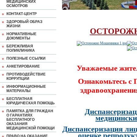
МЕДИЦИНСКИХ
ОСМОТРОВ
КОНТАКТ-ЦЕНТР
ЗДОРОВЫЙ ОБРАЗ
ЖИЗНИ
ОСТОРОЖ
НОРМАТИВНЫЕ
ДОКУМЕНТЫ
БЕРЕЖЛИВАЯ
ПОЛИКЛИНИКА
ПОЛЕЗНЫЕ ССЫЛКИ
Уважаемые жите
АНКЕТИРОВАНИЕ
ПРОТИВОДЕЙСТВИЕ
КОРРУПЦИИ
Ознакомьтесь с
ИНФОРМАЦИОННЫЕ
здравоохранени
МАТЕРИАЛЫ
БЕСПЛАТНАЯ
ЮРИДИЧЕСКАЯ ПОМОЩЬ
Диспансеризац
ПАМЯТКА ДЛЯ ГРАЖДАН
О ГАРАНТИЯХ
медицински
БЕСПЛАТНОГО
ОКАЗАНИЯ
Диспансеризация лиц
МЕДИЦИНСКОЙ ПОМОЩИ
оценке репродук
ПРАВО НА ОКАЗАНИЕ