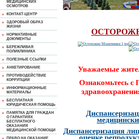
МЕДИЦИНСКИХ
ОСМОТРОВ
КОНТАКТ-ЦЕНТР
ЗДОРОВЫЙ ОБРАЗ
ЖИЗНИ
ОСТОРОЖ
НОРМАТИВНЫЕ
ДОКУМЕНТЫ
БЕРЕЖЛИВАЯ
ПОЛИКЛИНИКА
ПОЛЕЗНЫЕ ССЫЛКИ
Уважаемые жите
АНКЕТИРОВАНИЕ
ПРОТИВОДЕЙСТВИЕ
КОРРУПЦИИ
Ознакомьтесь с
ИНФОРМАЦИОННЫЕ
здравоохранени
МАТЕРИАЛЫ
БЕСПЛАТНАЯ
ЮРИДИЧЕСКАЯ ПОМОЩЬ
Диспансеризац
ПАМЯТКА ДЛЯ ГРАЖДАН
О ГАРАНТИЯХ
медицински
БЕСПЛАТНОГО
ОКАЗАНИЯ
Диспансеризация лиц
МЕДИЦИНСКОЙ ПОМОЩИ
оценке репродук
ПРАВО НА ОКАЗАНИЕ