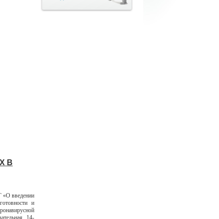
Х В
Г «О введении
готовности и
оронавирусной
ательная 14-