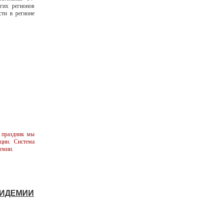
гих регионов
ти в регионе
й праздник мы
ции. Система
демии.
ПИДЕМИИ