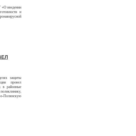
Г «О введении
готовности и
оронавирусной
ВЕЛ
елях защиты
кции провел
к в районные
оликлинику,
о-Полянскую