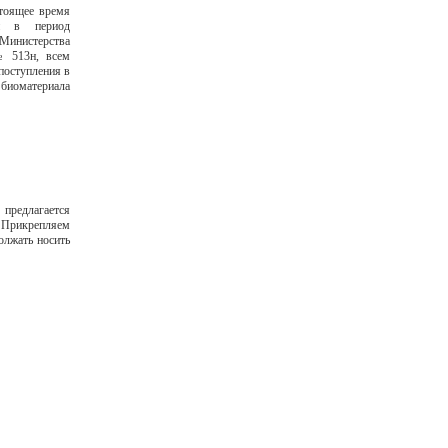
тоящее время
ии в период
 Министерства
№ 513н, всем
 поступления в
 биоматериала
предлагается
 Прикрепляем
олжать носить