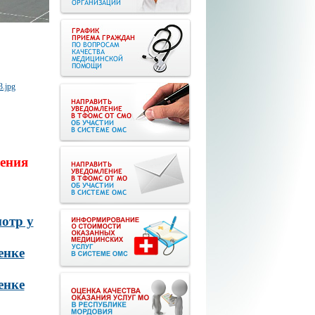
ения
отр у
енке
енке