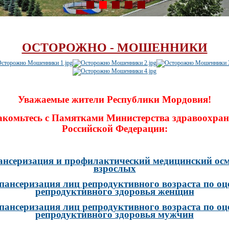
ОСТОРОЖНО - МОШЕННИКИ
Уважаемые жители Республики Мордовия!
акомьтесь с Памятками Министерства здравоохран
Российской Федерации:
ансеризация и профилактический медицинский осм
взрослых
пансеризация лиц репродуктивного возраста по оц
репродуктивного здоровья женщин
пансеризация лиц репродуктивного возраста по оц
репродуктивного здоровья мужчин