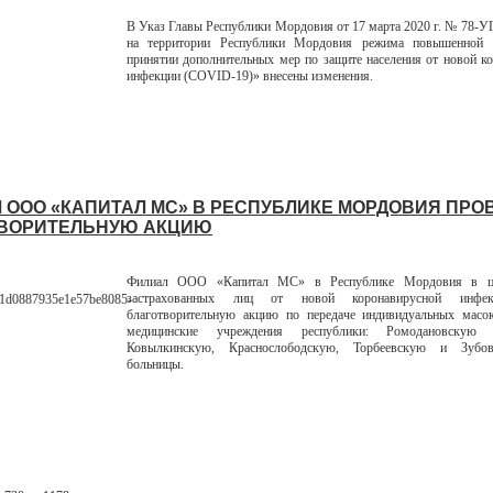
В Указ Главы Республики Мордовия от 17 марта 2020 г. № 78-У
на территории Республики Мордовия режима повышенной 
принятии дополнительных мер по защите населения от новой к
инфекции (COVID-19)» внесены изменения.
 ООО «КАПИТАЛ МС» В РЕСПУБЛИКЕ МОРДОВИЯ ПРО
ВОРИТЕЛЬНУЮ АКЦИЮ
Филиал ООО «Капитал МС» в Республике Мордовия в ц
застрахованных лиц от новой коронавирусной инфе
благотворительную акцию по передаче индивидуальных масо
медицинские учреждения республики: Ромодановскую п
Ковылкинскую, Краснослободскую, Торбеевскую и Зубов
больницы.