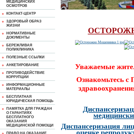
МЕДИЦИНСКИХ
ОСМОТРОВ
КОНТАКТ-ЦЕНТР
ЗДОРОВЫЙ ОБРАЗ
ЖИЗНИ
ОСТОРОЖ
НОРМАТИВНЫЕ
ДОКУМЕНТЫ
БЕРЕЖЛИВАЯ
ПОЛИКЛИНИКА
ПОЛЕЗНЫЕ ССЫЛКИ
Уважаемые жите
АНКЕТИРОВАНИЕ
ПРОТИВОДЕЙСТВИЕ
КОРРУПЦИИ
Ознакомьтесь с
ИНФОРМАЦИОННЫЕ
здравоохранени
МАТЕРИАЛЫ
БЕСПЛАТНАЯ
ЮРИДИЧЕСКАЯ ПОМОЩЬ
Диспансеризац
ПАМЯТКА ДЛЯ ГРАЖДАН
О ГАРАНТИЯХ
медицински
БЕСПЛАТНОГО
ОКАЗАНИЯ
Диспансеризация лиц
МЕДИЦИНСКОЙ ПОМОЩИ
оценке репродук
ПРАВО НА ОКАЗАНИЕ