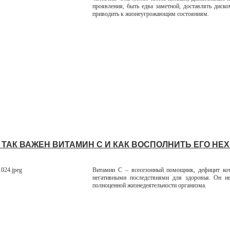
проявления, быть едва заметной, доставлять диск
приводить к жизнеугрожающим состояниям.
 ТАК ВАЖЕН ВИТАМИН С И КАК ВОСПОЛНИТЬ ЕГО НЕ
Витамин С – всесезонный помощник, дефицит кот
негативными последствиями для здоровья. Он н
полноценной жизнедеятельности организма.