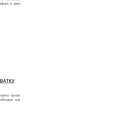
омфорт и даже
ХВАТКУ
орого грозит
еобходим для