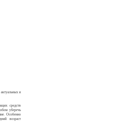
 актуальных и
ащих средств
собом уберечь
ние. Особенно
ний возраст