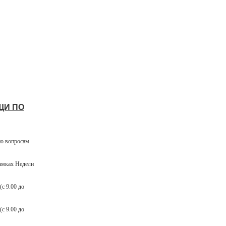
ЩИ ПО
по вопросам
амках Недели
с 9.00 до
с 9.00 до