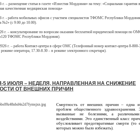
6 г. – размещение статьи в газете «Известия Мордовии» на тему: «Социальная гарантия 
ая качественная медицинская помощь»
26 г. - работа мобильных офисов с участием специалистов ТФОМС Республики Мордов
№2» (с 9.00 до 10.00).
026 г. – консультирование по вопросам оказания бесплатной юридической помощи по ОМС
. №120 ТФОМС Республики Мордовия).
2026 г. – работа Контакт-центра в сфере ОМС (Телефонный номер контакт-центра 8-800-
в режиме оператора, 17.30-8.30 – в режиме электронного секретаря).
Я-5 ИЮЛЯ – НЕДЕЛЯ, НАПРАВЛЕННАЯ НА СНИЖЕНИЕ
ОСТИ ОТ ВНЕШНИХ ПРИЧИН
Смертность от внешних причин – одна и
проблем общественного здравоохранения. 
вызванные не болезнями, а различным
воздействиями. Это единственный класс прич
обусловливает предотвратимые смерти (то е
которых можно было избежать).