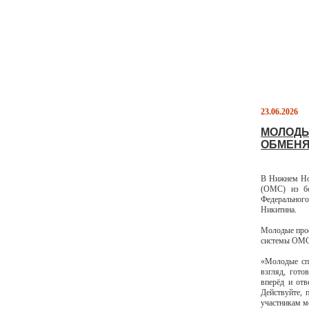
23.06.2026
МОЛОДЫ
ОБМЕНЯ
В Нижнем Нов
(ОМС) из бо
Федеральног
Никитина.
Молодые проф
системы ОМС
«Молодые спе
взгляд, гото
вперёд и от
Действуйте, 
участникам м