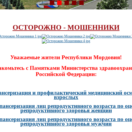
ОСТОРОЖНО - МОШЕННИКИ
Уважаемые жители Республики Мордовия!
акомьтесь с Памятками Министерства здравоохран
Российской Федерации:
ансеризация и профилактический медицинский осм
взрослых
пансеризация лиц репродуктивного возраста по оц
репродуктивного здоровья женщин
пансеризация лиц репродуктивного возраста по оц
репродуктивного здоровья мужчин