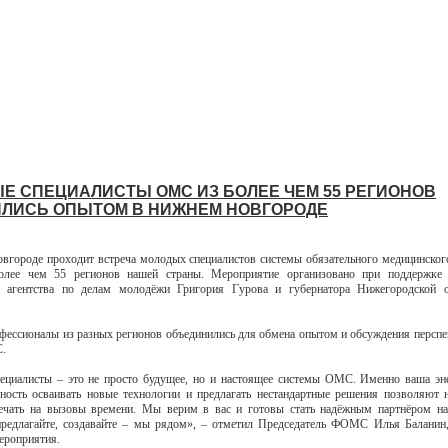
Е СПЕЦИАЛИСТЫ ОМС ИЗ БОЛЕЕ ЧЕМ 55 РЕГИОНОВ
ЛИСЬ ОПЫТОМ В НИЖНЕМ НОВГОРОДЕ
городе проходит встреча молодых специалистов системы обязательного медицинског
лее чем 55 регионов нашей страны. Мероприятие организовано при поддержке 
о агентства по делам молодёжи Григория Гурова и губернатора Нижегородской о
ессионалы из разных регионов объединились для обмена опытом и обсуждения перспе
.
циалисты – это не просто будущее, но и настоящее системы ОМС. Именно ваша эн
вность осваивать новые технологии и предлагать нестандартные решения позволяют 
вечать на вызовы времени. Мы верим в вас и готовы стать надёжным партнёром на
предлагайте, создавайте – мы рядом», – отметил Председатель ФОМС Илья Баланин
ероприятия.