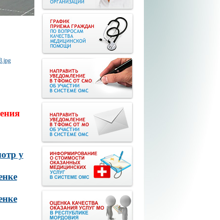
ения
отр у
енке
енке