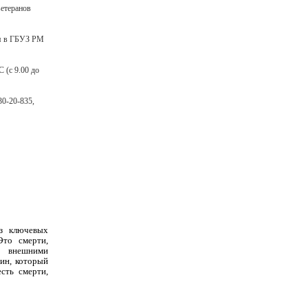
ветеранов
ия в ГБУЗ РМ
 (с 9.00 до
30-20-835,
з ключевых
Это смерти,
и внешними
ин, который
сть смерти,