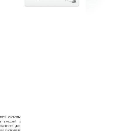
нной системы
тв внешней и
пасности для
или системные