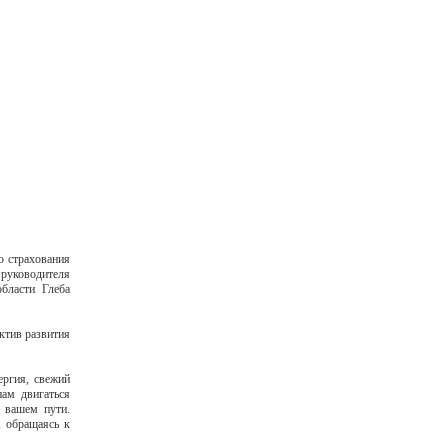
о страхования
руководителя
бласти Глеба
ктив развития
ергия, свежий
нам двигаться
 вашем пути.
, обращаясь к