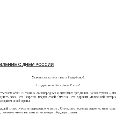
ВЛЕНИЕ С ДНЕМ РОССИИ
Уважаемые жители и гости Республики!
Поздравляем Вас с Днем России!
тмечаем один из главных общенародных и значимых праздников нашей страны – Де
динить всех, кто искренне предан своей Отчизне, кто дорожит уникальной истор
аследием своей страны.
каждый из нас чувствует неразрывную связь с Отечеством, осознает высокую меру ответ
, понимает, что от нас зависит настоящее и будущее страны.