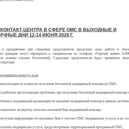
 КОНТАКТ-ЦЕНТРА В СФЕРЕ ОМС В ВЫХОДНЫЕ И
ЧНЫЕ ДНИ 12-14 ИЮНЯ 2026 Г.
 и праздничные дни страховые представители продолжат свою работу в обыч
ые граждане могут обращаться к специалистам по телефону «Горячей линии» 8-80
ном режиме (звонок бесплатный). Страховые представители будут принимать зво
секретаря.
едставители помогут, если
:
 консультация по вопросам получения бесплатной медицинской помощи по ОМС;
 содействие при возникших проблемах при получении бесплатной медицинской помощи
етензии к медицинской организации по оказанию медицинской помощи в рамках систем
организовать экспертизу качества оказанной Вам медицинской помощи;
 получить информацию об оказанных Вам в системе ОМС медицинских услугах и их сто
 оплатить медицинские услуги, предусмотренные территориальной программой ОМС;