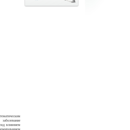
ематическим
заболевание
 под влиянием
формированием