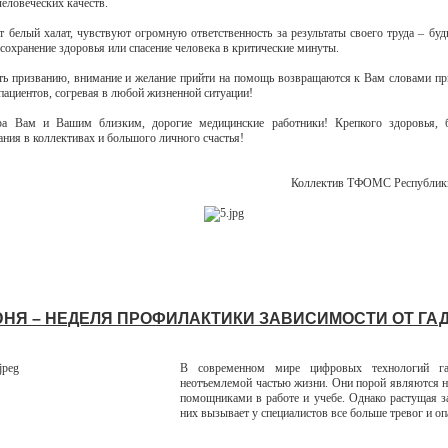
человеческих качеств.
ит белый халат, чувствуют огромную ответственность за результаты своего труда – буд
сохранение здоровья или спасение человека в критические минуты.
ть призванию, внимание и желание прийти на помощь возвращаются к Вам словами пр
пациентов, согревая в любой жизненной ситуации!
а Вам и Вашим близким, дорогие медицинские работники! Крепкого здоровья, б
ния в коллективах и большого личного счастья!
Коллектив ТФОМС Республи
ИЮНЯ – НЕДЕЛЯ ПРОФИЛАКТИКИ ЗАВИСИМОСТИ ОТ ГА
В современном мире цифровых технологий га
неотъемлемой частью жизни. Они порой являются
помощниками в работе и учебе. Однако растущая з
них вызывает у специалистов все больше тревог и оп