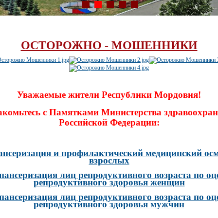
ОСТОРОЖНО - МОШЕННИКИ
Уважаемые жители Республики Мордовия!
акомьтесь с Памятками Министерства здравоохран
Российской Федерации:
ансеризация и профилактический медицинский осм
взрослых
пансеризация лиц репродуктивного возраста по оц
репродуктивного здоровья женщин
пансеризация лиц репродуктивного возраста по оц
репродуктивного здоровья мужчин