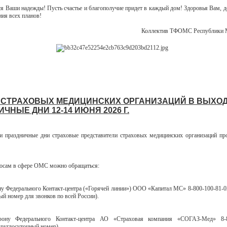
ся Ваши надежды! Пусть счастье и благополучие придет в каждый дом! Здоровья Вам, 
ния всех планов!
Коллектив ТФОМС Республи
 СТРАХОВЫХ МЕДИЦИНСКИХ ОРГАНИЗАЦИЙ В ВЫХО
ЧНЫЕ ДНИ 12-14 ИЮНЯ 2026 Г.
 праздничные дни страховые представители страховых медицинских организаций п
осам в сфере ОМС можно обращаться:
ну Федерального Контакт-центра («Горячей линии») ООО «Капитал МС» 8-800-100-81-0
ый номер для звонков по всей России).
ону Федерального Контакт-центра АО «Страховая компания «СОГАЗ-Мед» 8-8
круглосуточный номер).