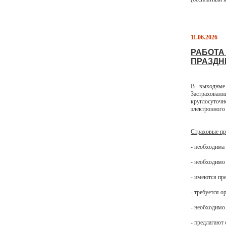
11.06.2026
РАБОТА
ПРАЗДНИ
В выходные
Застрахованн
круглосуточ
электронного 
Страховые пр
- необходима
- необходимо
- имеются пр
- требуется 
- необходимо
- предлагают