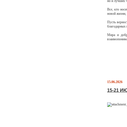
но и лучших 
Все, кто нос
новой жизни, 
Пусть вернос
благодарных 
Мира и добр
взаимопонима
15.06.2026
15-21 