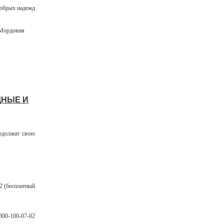
добрых надежд
ки Мордовия
ДНЫЕ И
родолжат свою
2 (бесплатный
00-100-07-02