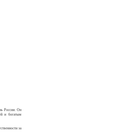
нь России. Он
ией и богатым
ственности за