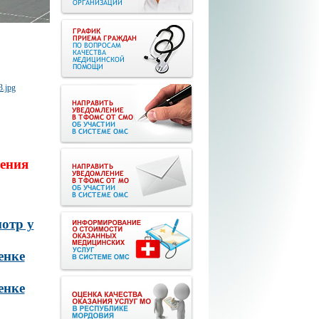
ения
отр у
енке
енке