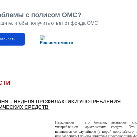
облемы с полисом ОМС?
шите, чтобы получить ответ от фонда ОМС
Написать
Решаем вместе
СТИ
ИЮНЯ – НЕДЕЛЯ ПРОФИЛАКТИКИ УПОТРЕБЛЕНИЯ
ИЧЕСКИХ СРЕДСТВ
Наркомания – это болезнь, вызванная сист
употреблением наркотических средств. Это 
начинается со случайного (а порой неслучайного:
или давлением) приема наркотика с последующим 