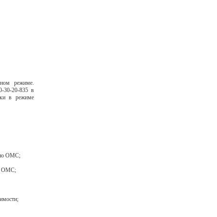
ном режиме.
0-30-20-835 в
нки в режиме
 по ОМС;
ы ОМС;
имости;