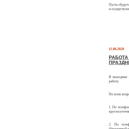
Пусть сбудут
и осуществле
11.06.2026
РАБОТА
ПРАЗДНИ
В выходные и
работу.
По всем вопр
1. По телефо
круглосуточн
2. По телеф
(бесплатный 