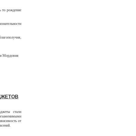
ь то рождение
изнательности
лагополучия,
ки Мордовия
ДЖЕТОВ
джеты стали
 незаменимыми
ависимость от
асений.