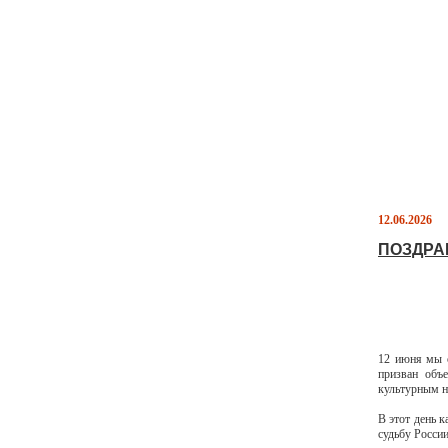
12.06.2026
ПОЗДРА
12 июня мы о
призван объе
культурным н
В этот день 
судьбу России