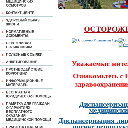
МЕДИЦИНСКИХ
ОСМОТРОВ
КОНТАКТ-ЦЕНТР
ЗДОРОВЫЙ ОБРАЗ
ЖИЗНИ
ОСТОРОЖ
НОРМАТИВНЫЕ
ДОКУМЕНТЫ
БЕРЕЖЛИВАЯ
ПОЛИКЛИНИКА
ПОЛЕЗНЫЕ ССЫЛКИ
Уважаемые жите
АНКЕТИРОВАНИЕ
ПРОТИВОДЕЙСТВИЕ
КОРРУПЦИИ
Ознакомьтесь с
ИНФОРМАЦИОННЫЕ
здравоохранени
МАТЕРИАЛЫ
БЕСПЛАТНАЯ
ЮРИДИЧЕСКАЯ ПОМОЩЬ
Диспансеризац
ПАМЯТКА ДЛЯ ГРАЖДАН
О ГАРАНТИЯХ
медицински
БЕСПЛАТНОГО
ОКАЗАНИЯ
Диспансеризация лиц
МЕДИЦИНСКОЙ ПОМОЩИ
оценке репродук
ПРАВО НА ОКАЗАНИЕ