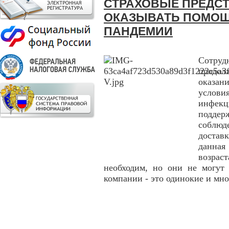
СТРАХОВЫЕ ПРЕДС
ОКАЗЫВАТЬ ПОМОЩ
ПАНДЕМИИ
Сотру
продо
оказа
услови
инфекц
подде
соблюд
достав
данная
возра
необходим, но они не могут
компании - это одинокие и мно