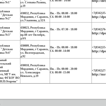
Сб. 08:00 - 14:00
http://de
ика №1"
ул. Степана Разина,
д.19
публики
+7(8342)35
430032, Республика
Пн. - Пт. 08:00 - 18:00
 "Детская
http://dp
Мордовия, г Саранск,
Сб. 08:00 -14:00
ика №2"
ул.Ульянова, д.32А
публики
430023, Республика
Пн. - Пт. 07:30 - 18:00
+7(8342)76
 "Детская
Мордовия, г Саранск,
http://dp
ика №3"
пр.60 лет Октября,
д.6А
публики
430009, Республика
Пн. - Пт. 08:00 - 18:00
+7(8342)55
 "Детская
Мордовия, г Саранск,
Сб. 08:00 -14:00
http://d
ика №4"
ул. Волгоградская,
д.92
ьный
тельский
430010, Республика
ий
Мордовия, г Саранск,
Пн. - Пт. 08:00 - 20:00
+7(8342)27
твенный
ул. Александра
Сб. 08:00 -15:00
http://mr
ет, МГУ им.
Невского, д.19
ева; ФГБОУ ВО
Н.П.Огарева"
я