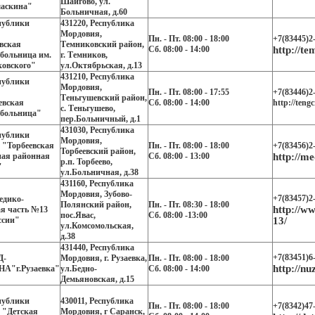
Шайгово, ул.
маскина"
Больничная, д.60
публики
431220, Республика
Мордовия,
Пн. - Пт. 08:00 - 18:00
+7(83445)2
вская
Темниковский район,
Сб. 08:00 - 14:00
http://te
больница им.
г. Темников,
ковского"
ул.Октябрьская, д.13
431210, Республика
публики
Мордовия,
Пн. - Пт. 08:00 - 17:55
+7(83446)2
Теньгушевский район,
евская
Сб. 08:00 - 14:00
http://tengc
с. Теньгушево,
 больница"
пер.Больничный, д.1
431030, Республика
публики
Мордовия,
 "Торбеевская
Пн. - Пт. 08:00 - 18:00
+7(83456)2
Торбеевский район,
ная районная
Сб. 08:00 - 13:00
http://me
р.п. Торбеево,
"
ул.Больничная, д.38
431160, Республика
Мордовия, Зубово-
+7(83457)2
дико-
Полянский район,
Пн. - Пт. 08:30 - 18:00
http://ww
я часть №13
пос.Явас,
Сб. 08:00 -13:00
сии"
13/
ул.Комсомольская,
д.38
431440, Республика
+7(83451)6
Д-
Мордовия, г. Рузаевка,
Пн. - Пт. 08:00 - 18:00
http://nu
А"г.Рузаевка"
ул.Бедно-
Сб. 08:00 - 14:00
Демьяновская, д.15
публики
430011, Республика
Пн. - Пт. 08:00 - 18:00
+7(8342)47
 "Детская
Мордовия, г Саранск,