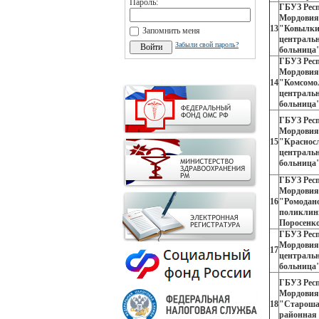
Пароль:
ГБУЗ Рес
Мордовия
13
"Ковылки
Запомнить меня
централь
Забыли свой пароль?
больница
ГБУЗ Рес
Мордовия
14
"Комсомо
централь
больница
ГБУЗ Рес
Мордовия
15
"Краснос
централь
больница
ГБУЗ Рес
Мордовия
16
"Ромодан
поликлини
Поросенк
ГБУЗ Рес
Мордовия
17
централь
больница
ГБУЗ Рес
Мордовия
18
"Староша
районная 