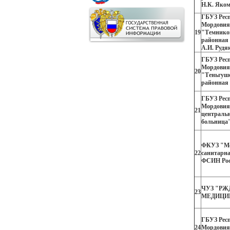
Н.К. Яко
ГБУЗ Рес
Мордовия
19
"Темнико
районная 
А.И. Рудя
ГБУЗ Рес
Мордовия
20
"Теньгуш
районная
ГБУЗ Рес
Мордовия
21
централь
больница
ФКУЗ "Ме
22
санитарна
ФСИН Рос
ЧУЗ "РЖ
23
МЕДИЦИН
ГБУЗ Рес
24
Мордовия