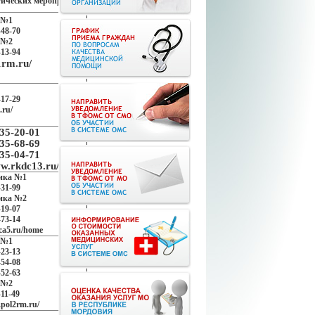
ических мероприятий
 №1
-48-70
 №2
-13-94
1rm.ru/
-17-29
.ru/
35-20-01
35-68-69
35-04-71
ww.rkdc13.ru/
ика №1
-31-99
ика №2
-19-07
-73-14
ica5.ru/home
 №1
-23-13
-54-08
-52-63
 №2
-11-49
.pol2rm.ru/