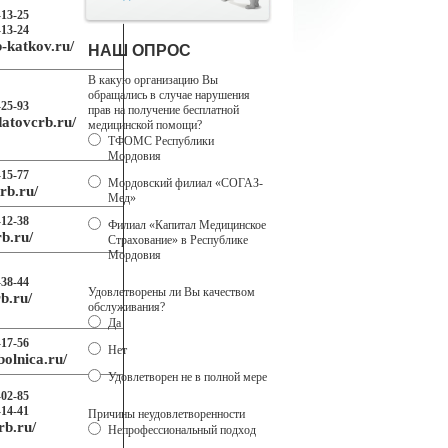
-13-25
-13-24
b-katkov.ru/
НАШ ОПРОС
В какую организацию Вы
обращались в случае нарушения
-25-93
прав на получение бесплатной
datovcrb.ru/
медицинской помощи?
ТФОМС Республики
Мордовия
-15-77
Мордовский филиал «СОГАЗ-
hrb.ru/
Мед»
-12-38
Филиал «Капитал Медицинское
rb.ru/
Страхование» в Республике
Мордовия
-38-44
Удовлетворены ли Вы качеством
rb.ru/
обслуживания?
Да
-17-56
Нет
sbolnica.ru/
Удовлетворен не в полной мере
-02-85
-14-41
Причины неудовлетворенности
rb.ru/
Непрофессиональный подход