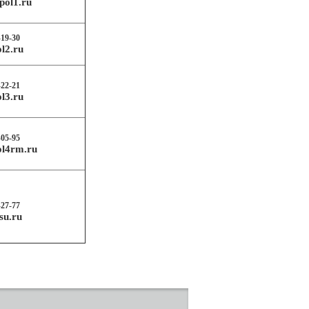
tpol1.ru
-19-30
ol2.ru
-22-21
ol3.ru
-05-95
pol4rm.ru
-27-77
su.ru