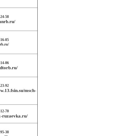
-24-58
mnrb.ru/
-16-05
rb.ru/
-14-06
dtorb.ru/
-23-92
w.13.fsin.su/msch-
-12-70
z-ruzaevka.ru/
-95-38