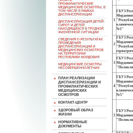
ПРОЙТИ
ПРОФИЛАКТИЧЕСКИЕ
МЕДИЦИНСКИЕ ОСМОТРЫ, В
ТОМ ЧИСЛЕ В РАМКАХ
ГБУЗ Рес
ДИСПАНСЕРИЗАЦИИ
Мордовия
1
"Республ
ДИСПАНСЕРИЗАЦИЯ ДЕТЕЙ-
клиничес
СИРОТ И ДЕТЕЙ
НАХОДЯЩИХСЯ В ТРУДНОЙ
№1"
ЖИЗНЕННОЙ СИТУАЦИИ
ГБУЗ Рес
CВЕДЕНИЯ О РЕЗУЛЬТАТАХ
Мордовия
ПРОВЕДЕНИЯ
2
"Республ
ДИСПАНСЕРИЗАЦИИ И
МЕДИЦИНСКИХ ОСМОТРОВ
гериатрич
НА ТЕРРИТОРИИ
РЕСПУБЛИКИ МОРДОВИЯ
ГБУЗ Рес
3
Мордовия
МЕДИЦИНСКИЕ ОСМОТРЫ
"Поликли
НЕСОВЕРШЕННОЛЕТНИХ
ГБУЗ Рес
ПЛАН РЕАЛИЗАЦИИ
Мордовия
ДИСПАНСЕРИЗАЦИИ И
4
"Республ
ПРОФИЛАКТИЧЕСКИХ
клиничес
МЕДИЦИНСКИХ
ОСМОТРОВ
№5"
КОНТАКТ-ЦЕНТР
ЗДОРОВЫЙ ОБРАЗ
ГБУЗ Рес
ЖИЗНИ
5
Мордовия
"Поликли
НОРМАТИВНЫЕ
ДОКУМЕНТЫ