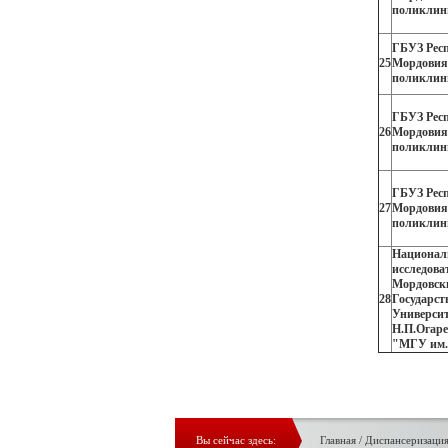
поликлин
ГБУЗ Рес
25
Мордовия
поликлин
ГБУЗ Рес
26
Мордовия
поликлин
ГБУЗ Рес
27
Мордовия
поликлин
Национал
исследова
Мордовск
28
Государс
Университ
Н.П.Огар
"МГУ им.
Вы сейчас здесь:
Главная
/
Диспансеризаци