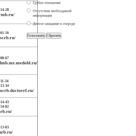
Грубое отношение
-14-28
Отсутствие необходимой
ovmb.ru/
информации
Долгое ожидание в очереди
-61-16
scrb.ru/
-00-67
rslmb.mr.medobl.ru/
-11-34
-13-34
mcrb.doctorrf.ru/
-14-43
-54-02
zrb.ru/
-13-03
hrb.ru/