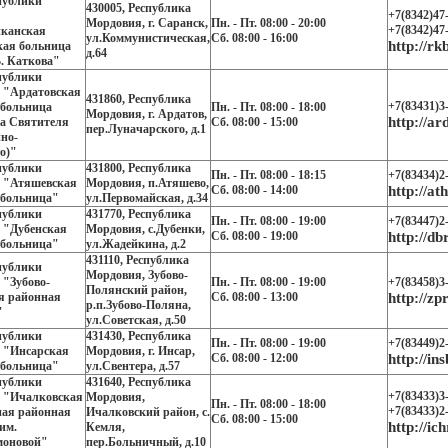
публики
430005, Республика
+7(8342)47
Мордовия, г. Саранск,
Пн. - Пт. 08:00 - 20:00
+7(8342)47
иканская
ул.Коммунистическая,
Сб. 08:00 - 16:00
http://rk
кая больница
д.64
. Каткова"
публики
 "Ардатовская
431860, Республика
+7(83431)3
 больница
Пн. - Пт. 08:00 - 18:00
Мордовия, г. Ардатов,
http://ar
ра Святителя
Сб. 08:00 - 15:00
пер.Луначарского, д.1
но-
о)"
публики
431800, Республика
Пн. - Пт. 08:00 - 18:15
+7(83434)2
 "Атяшевская
Мордовия, п.Атяшево,
Сб. 08:00 - 14:00
http://at
 больница"
ул.Первомайская, д.34
публики
431770, Республика
Пн. - Пт. 08:00 - 19:00
+7(83447)2
 "Дубенская
Мордовия, с.Дубенки,
Сб. 08:00 - 19:00
http://db
 больница"
ул.Жадейкина, д.2
431110, Республика
публики
Мордовия, Зубово-
 "Зубово-
Пн. - Пт. 08:00 - 19:00
+7(83458)3
Полянский район,
я районная
Cб. 08:00 - 13:00
http://zp
р.п.Зубово-Поляна,
"
ул.Советская, д.50
публики
431430, Республика
Пн. - Пт. 08:00 - 19:00
+7(83449)2
 "Инсарская
Мордовия, г. Инсар,
Сб. 08:00 - 12:00
http://in
 больница"
ул.Свентера, д.57
публики
431640, Республика
+7(83433)3
 "Ичалковская
Мордовия,
Пн. - Пт. 08:00 - 18:00
+7(83433)2
ная районная
Ичалковский район, с.
Сб. 08:00 - 15:00
http://ich
им.
Кемля,
моновой"
пер.Больничный, д.10