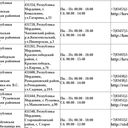
публики
431354, Республика
Мордовия, г.
Пн. - Пт. 08:00 - 18:00
+7(83453)2
нская
Ковылкино,
Сб. 08:00 - 14:00
http://k
ная районная
ул.Гагарина, д.33
"
публики
431720, Республика
Мордовия,
Пн. - Пт. 08:00 - 18:48
+7(83437)3
льская
Чамзинский район,
Сб. 08:00 - 14:48
http://km
ная районная
р.п.Комсомольский,
"
ул.Пионерская, д.3
431261, Республика
публики
Мордовия,
+7(83443)3
Краснослободский
Пн. - Пт. 08:00 - 18:00
лободская
http://k
район, г.
Сб. 08:00 - 15:48
ная районная
Краснослободск,
"
ул.Кирова, д.76
публики
431600, Республика
+7(83438)2
Мордовия,
Пн. - Пт. 08:00 - 18:00
+7(83438)2
овская
Ромодановский район,
Сб. 08:00 - 14:00
http://ro
ка им. В.С.
п.Ромоданово,
ова"
ул.Садовая, д.19А
публики
431444, Республика
+7(83451)2
 "Рузаевская
Пн. - Пт. 08:00 - 18:00
Мордовия, г. Рузаевка,
+7(83451)2
ная районная
Сб. 08:00 - 14:00
ул.Маяковского, д.90
http://ru
"
431540, Республика
публики
Мордовия,
+7(83432)2
Старошайговский
Пн. - Пт. 08:30 - 18:00
йговская
http://sts
район, с. Старое
Сб. 09:00 - 12:00
больница им.