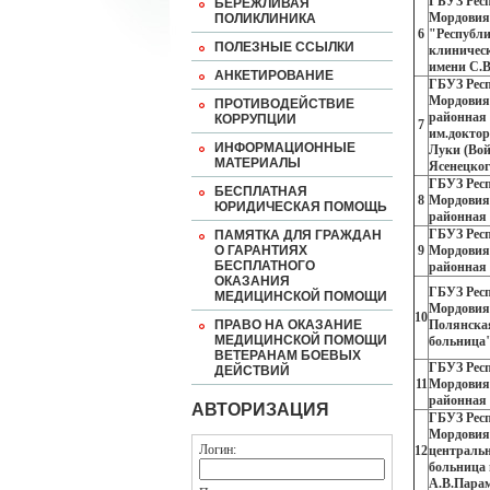
ГБУЗ Рес
БЕРЕЖЛИВАЯ
Мордовия
ПОЛИКЛИНИКА
6
"Республ
ПОЛЕЗНЫЕ ССЫЛКИ
клиничес
имени С.В
АНКЕТИРОВАНИЕ
ГБУЗ Рес
Мордовия
ПРОТИВОДЕЙСТВИЕ
районная
КОРРУПЦИИ
7
им.докто
ИНФОРМАЦИОННЫЕ
Луки (Вой
МАТЕРИАЛЫ
Ясенецког
ГБУЗ Рес
БЕСПЛАТНАЯ
8
Мордовия
ЮРИДИЧЕСКАЯ ПОМОЩЬ
районная
ГБУЗ Рес
ПАМЯТКА ДЛЯ ГРАЖДАН
О ГАРАНТИЯХ
9
Мордовия
БЕСПЛАТНОГО
районная
ОКАЗАНИЯ
ГБУЗ Рес
МЕДИЦИНСКОЙ ПОМОЩИ
Мордовия
10
ПРАВО НА ОКАЗАНИЕ
Полянска
МЕДИЦИНСКОЙ ПОМОЩИ
больница
ВЕТЕРАНАМ БОЕВЫХ
ГБУЗ Рес
ДЕЙСТВИЙ
11
Мордовия
районная
АВТОРИЗАЦИЯ
ГБУЗ Рес
Мордовия
Логин:
12
централь
больница 
А.В.Пара