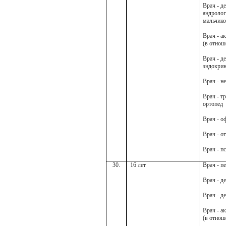
Врач - д
андролог
мальчико
Врач - а
(в отнош
Врач - д
эндокри
Врач - н
Врач - т
ортопед
Врач - о
Врач - о
Врач - п
30.
16 лет
Врач - п
Врач - д
Врач - д
Врач - а
(в отнош