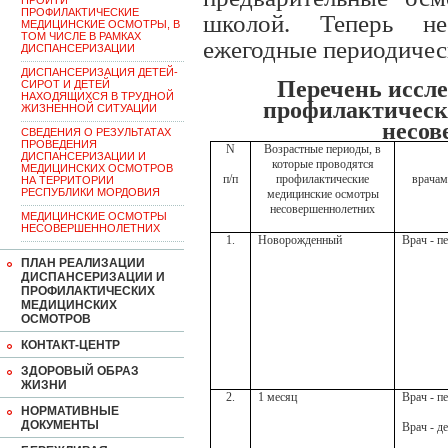
ПРОЙТИ
ПРОФИЛАКТИЧЕСКИЕ
школой. Теперь не
МЕДИЦИНСКИЕ ОСМОТРЫ, В
ТОМ ЧИСЛЕ В РАМКАХ
ежегодные периодичес
ДИСПАНСЕРИЗАЦИИ
ДИСПАНСЕРИЗАЦИЯ ДЕТЕЙ-
Перечень иссле
СИРОТ И ДЕТЕЙ
НАХОДЯЩИХСЯ В ТРУДНОЙ
профилактическ
ЖИЗНЕННОЙ СИТУАЦИИ
несов
CВЕДЕНИЯ О РЕЗУЛЬТАТАХ
ПРОВЕДЕНИЯ
N
Возрастные периоды, в
ДИСПАНСЕРИЗАЦИИ И
которые проводятся
МЕДИЦИНСКИХ ОСМОТРОВ
п/п
профилактические
врачам
НА ТЕРРИТОРИИ
РЕСПУБЛИКИ МОРДОВИЯ
медицинские осмотры
несовершеннолетних
МЕДИЦИНСКИЕ ОСМОТРЫ
НЕСОВЕРШЕННОЛЕТНИХ
1.
Новорожденный
Врач - п
ПЛАН РЕАЛИЗАЦИИ
ДИСПАНСЕРИЗАЦИИ И
ПРОФИЛАКТИЧЕСКИХ
МЕДИЦИНСКИХ
ОСМОТРОВ
КОНТАКТ-ЦЕНТР
ЗДОРОВЫЙ ОБРАЗ
ЖИЗНИ
2.
1 месяц
Врач - п
НОРМАТИВНЫЕ
ДОКУМЕНТЫ
Врач - д