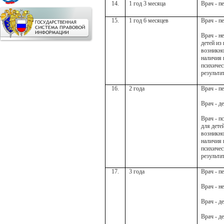
14.
1 год 3 месяца
Врач - п
15.
1 год 6 месяцев
Врач - п
Врач - н
детей из
возникн
наличия
психичес
результа
16.
2 года
Врач - п
Врач - д
Врач - п
для дете
возникн
наличия
психичес
результа
17.
3 года
Врач - п
Врач - н
Врач - д
Врач - д