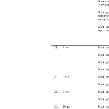
Врач - а
(в отнош
Врач - д
андролог
мальчико
Врач - д
эндокри
21.
7 лет
Врач - п
Врач - н
Врач - д
Врач - о
22.
8 лет
Врач - п
Врач - д
23.
9 лет
Врач - п
Врач - д
24.
10 лет
Врач - п