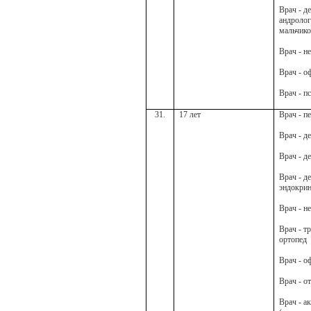
Врач - д
андролог
мальчико
Врач - н
Врач - о
Врач - п
31.
17 лет
Врач - п
Врач - д
Врач - д
Врач - д
эндокри
Врач - н
Врач - т
ортопед
Врач - о
Врач - о
Врач - а