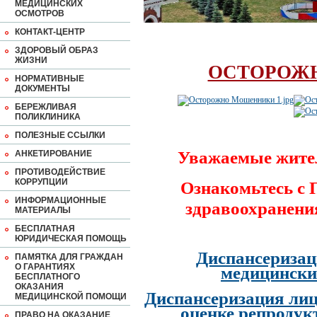
МЕДИЦИНСКИХ
ОСМОТРОВ
КОНТАКТ-ЦЕНТР
ЗДОРОВЫЙ ОБРАЗ
ЖИЗНИ
ОСТОРОЖ
НОРМАТИВНЫЕ
ДОКУМЕНТЫ
БЕРЕЖЛИВАЯ
ПОЛИКЛИНИКА
ПОЛЕЗНЫЕ ССЫЛКИ
Уважаемые жите
АНКЕТИРОВАНИЕ
ПРОТИВОДЕЙСТВИЕ
КОРРУПЦИИ
Ознакомьтесь с
ИНФОРМАЦИОННЫЕ
здравоохранени
МАТЕРИАЛЫ
БЕСПЛАТНАЯ
ЮРИДИЧЕСКАЯ ПОМОЩЬ
Диспансеризац
ПАМЯТКА ДЛЯ ГРАЖДАН
О ГАРАНТИЯХ
медицински
БЕСПЛАТНОГО
ОКАЗАНИЯ
Диспансеризация лиц
МЕДИЦИНСКОЙ ПОМОЩИ
оценке репродук
ПРАВО НА ОКАЗАНИЕ