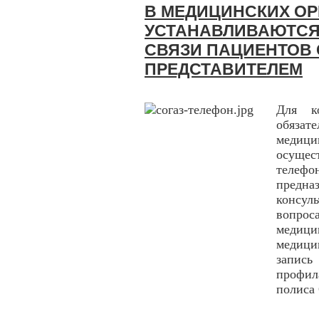
В МЕДИЦИНСКИХ О
УСТАНАВЛИВАЮТСЯ
СВЯЗИ ПАЦИЕНТОВ
ПРЕДСТАВИТЕЛЕМ
Для к
обяза
меди
осуще
телефо
предн
консул
вопро
медиц
медици
запис
профил
полиса