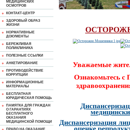
МЕДИЦИНСКИХ
ОСМОТРОВ
КОНТАКТ-ЦЕНТР
ЗДОРОВЫЙ ОБРАЗ
ЖИЗНИ
ОСТОРОЖ
НОРМАТИВНЫЕ
ДОКУМЕНТЫ
БЕРЕЖЛИВАЯ
ПОЛИКЛИНИКА
ПОЛЕЗНЫЕ ССЫЛКИ
Уважаемые жите
АНКЕТИРОВАНИЕ
ПРОТИВОДЕЙСТВИЕ
КОРРУПЦИИ
Ознакомьтесь с
ИНФОРМАЦИОННЫЕ
здравоохранени
МАТЕРИАЛЫ
БЕСПЛАТНАЯ
ЮРИДИЧЕСКАЯ ПОМОЩЬ
Диспансеризац
ПАМЯТКА ДЛЯ ГРАЖДАН
О ГАРАНТИЯХ
медицински
БЕСПЛАТНОГО
ОКАЗАНИЯ
Диспансеризация лиц
МЕДИЦИНСКОЙ ПОМОЩИ
оценке репродук
ПРАВО НА ОКАЗАНИЕ