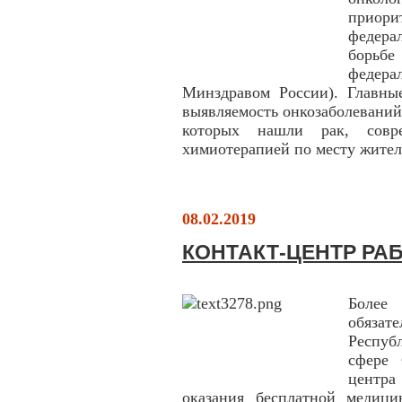
приор
федера
борьбе
федерал
Минздравом России). Главные
выявляемость онкозаболеваний 
которых нашли рак, совре
химиотерапией по месту жител
08.02.2019
КОНТАКТ-ЦЕНТР РАБ
Более
обяза
Респуб
сфере 
центра
оказания бесплатной медиц