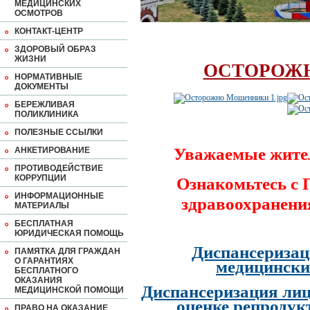
МЕДИЦИНСКИХ
ОСМОТРОВ
КОНТАКТ-ЦЕНТР
ЗДОРОВЫЙ ОБРАЗ
ЖИЗНИ
ОСТОРОЖ
НОРМАТИВНЫЕ
ДОКУМЕНТЫ
БЕРЕЖЛИВАЯ
ПОЛИКЛИНИКА
ПОЛЕЗНЫЕ ССЫЛКИ
Уважаемые жите
АНКЕТИРОВАНИЕ
ПРОТИВОДЕЙСТВИЕ
КОРРУПЦИИ
Ознакомьтесь с
ИНФОРМАЦИОННЫЕ
здравоохранени
МАТЕРИАЛЫ
БЕСПЛАТНАЯ
ЮРИДИЧЕСКАЯ ПОМОЩЬ
Диспансеризац
ПАМЯТКА ДЛЯ ГРАЖДАН
О ГАРАНТИЯХ
медицински
БЕСПЛАТНОГО
ОКАЗАНИЯ
Диспансеризация лиц
МЕДИЦИНСКОЙ ПОМОЩИ
оценке репродук
ПРАВО НА ОКАЗАНИЕ