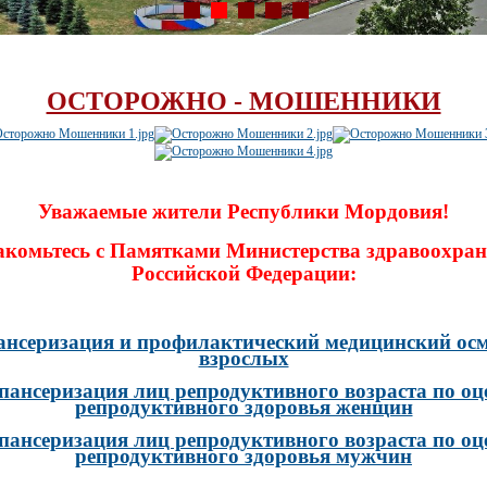
ОСТОРОЖНО - МОШЕННИКИ
Уважаемые жители Республики Мордовия!
акомьтесь с Памятками Министерства здравоохран
Российской Федерации:
ансеризация и профилактический медицинский осм
взрослых
пансеризация лиц репродуктивного возраста по оц
репродуктивного здоровья женщин
пансеризация лиц репродуктивного возраста по оц
репродуктивного здоровья мужчин