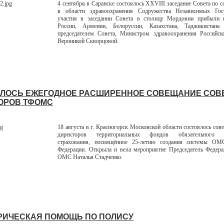
4 сентября в Саранске состоялось XXVIII заседание Совета по с
в области здравоохранения Содружества Независимых Гос
участия в заседании Совета в столицу Мордовии прибыли п
России, Армении, Белоруссии, Казахстана, Таджикистан
председателем Совета, Министром здравоохранения Российск
Вероникой Скворцовой.
ЛОСЬ ЕЖЕГОДНОЕ РАСШИРЕННОЕ СОВЕЩАНИЕ СОВ
ОРОВ ТФОМС
18 августа в г. Красногорск Московской области состоялось сов
директоров территориальных фондов обязательного м
страхования, посвящённое 25-летию создания системы ОМ
Федерации. Открыла и вела мероприятие Председатель Федера
ОМС Наталья Стадченко.
РИЧЕСКАЯ ПОМОЩЬ ПО ПОЛИСУ