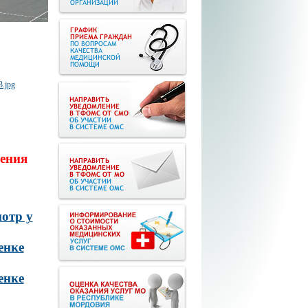
ения
отр у
енке
енке