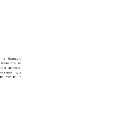
и в базовую
пациентов на
дов лечения,
оступна для
 не только в