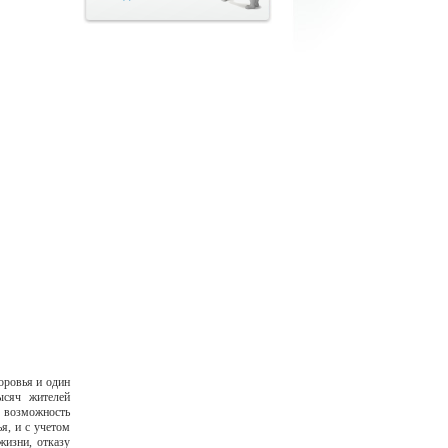
оровья и один
ысяч жителей
 возможность
я, и с учетом
жизни, отказу