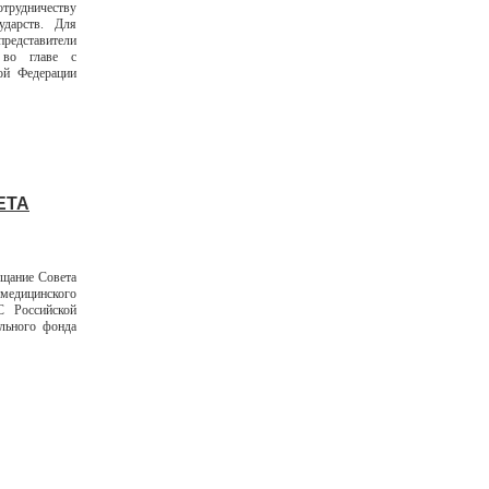
отрудничеству
ударств. Для
редставители
а во главе с
ой Федерации
ЕТА
ещание Совета
едицинского
С Российской
льного фонда