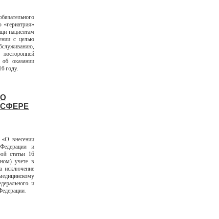
бязательного
 «гериатрия»
ощи пациентам
тении с целью
бслуживанию,
 посторонней
 об оказании
6 году.
 О
 СФЕРЕ
 «О внесении
 Федерации и
ой статьи 16
ном) учете в
на исключение
едицинскому
дерального и
Федерации.