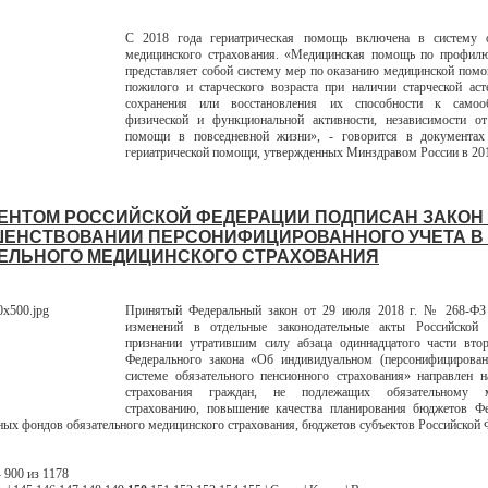
С 2018 года гериатрическая помощь включена в систему о
медицинского страхования. «Медицинская помощь по профилю
представляет собой систему мер по оказанию медицинской пом
пожилого и старческого возраста при наличии старческой ас
сохранения или восстановления их способности к самоо
физической и функциональной активности, независимости от
помощи в повседневной жизни», - говорится в документах
гериатрической помощи, утвержденных Минздравом России в 201
ЕНТОМ РОССИЙСКОЙ ФЕДЕРАЦИИ ПОДПИСАН ЗАКОН
ЕНСТВОВАНИИ ПЕРСОНИФИЦИРОВАННОГО УЧЕТА В
ЕЛЬНОГО МЕДИЦИНСКОГО СТРАХОВАНИЯ
Принятый Федеральный закон от 29 июля 2018 г. № 268-ФЗ
изменений в отдельные законодательные акты Российской
признании утратившим силу абзаца одиннадцатого части втор
Федерального закона «Об индивидуальном (персонифицирован
системе обязательного пенсионного страхования» направлен 
страхования граждан, не подлежащих обязательному м
страхованию, повышение качества планирования бюджетов Фе
ных фондов обязательного медицинского страхования, бюджетов субъектов Российской 
 900 из 1178