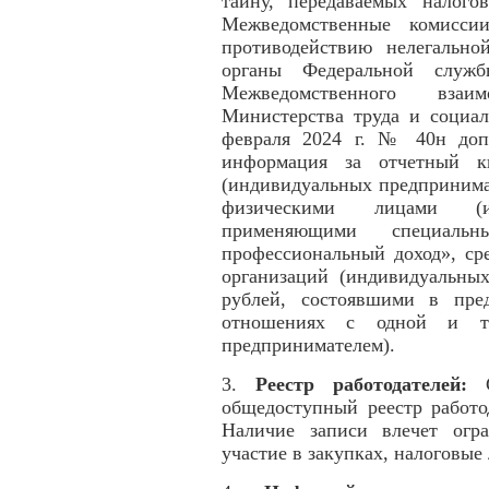
тайну, передаваемых налог
Межведомственные комисси
противодействию нелегально
органы Федеральной служ
Межведомственного взаи
Министерства труда и социа
февраля 2024 г. № 40н допо
информация за отчетный кв
(индивидуальных предпринима
физическими лицами (ин
применяющими специал
профессиональный доход», ср
организаций (индивидуальны
рублей, состоявшими в пре
отношениях с одной и то
предпринимателем).
3.
Реестр работодателей:
C
общедоступный реестр работо
Наличие записи влечет огра
участие в закупках, налоговые