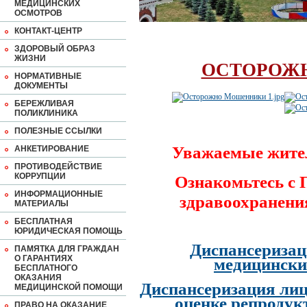
МЕДИЦИНСКИХ
ОСМОТРОВ
КОНТАКТ-ЦЕНТР
ЗДОРОВЫЙ ОБРАЗ
ЖИЗНИ
ОСТОРОЖ
НОРМАТИВНЫЕ
ДОКУМЕНТЫ
БЕРЕЖЛИВАЯ
ПОЛИКЛИНИКА
ПОЛЕЗНЫЕ ССЫЛКИ
Уважаемые жите
АНКЕТИРОВАНИЕ
ПРОТИВОДЕЙСТВИЕ
КОРРУПЦИИ
Ознакомьтесь с
ИНФОРМАЦИОННЫЕ
здравоохранени
МАТЕРИАЛЫ
БЕСПЛАТНАЯ
ЮРИДИЧЕСКАЯ ПОМОЩЬ
Диспансеризац
ПАМЯТКА ДЛЯ ГРАЖДАН
О ГАРАНТИЯХ
медицински
БЕСПЛАТНОГО
ОКАЗАНИЯ
Диспансеризация лиц
МЕДИЦИНСКОЙ ПОМОЩИ
оценке репродук
ПРАВО НА ОКАЗАНИЕ