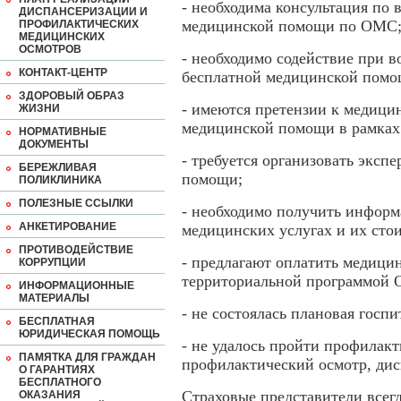
- необходима консультация по
ДИСПАНСЕРИЗАЦИИ И
медицинской помощи по ОМС
ПРОФИЛАКТИЧЕСКИХ
МЕДИЦИНСКИХ
ОСМОТРОВ
- необходимо содействие при 
КОНТАКТ-ЦЕНТР
бесплатной медицинской пом
ЗДОРОВЫЙ ОБРАЗ
- имеются претензии к медици
ЖИЗНИ
медицинской помощи в рамка
НОРМАТИВНЫЕ
ДОКУМЕНТЫ
- требуется организовать эксп
БЕРЕЖЛИВАЯ
помощи;
ПОЛИКЛИНИКА
ПОЛЕЗНЫЕ ССЫЛКИ
- необходимо получить инфор
АНКЕТИРОВАНИЕ
медицинских услугах и их сто
ПРОТИВОДЕЙСТВИЕ
- предлагают оплатить медици
КОРРУПЦИИ
территориальной программой
ИНФОРМАЦИОННЫЕ
МАТЕРИАЛЫ
- не состоялась плановая гос
БЕСПЛАТНАЯ
ЮРИДИЧЕСКАЯ ПОМОЩЬ
- не удалось пройти профилак
ПАМЯТКА ДЛЯ ГРАЖДАН
профилактический осмотр, дис
О ГАРАНТИЯХ
БЕСПЛАТНОГО
Страховые представители всег
ОКАЗАНИЯ