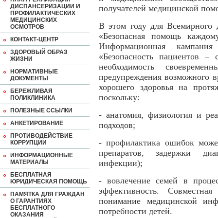
ДИСПАНСЕРИЗАЦИИ И
получателей медицинской пом
ПРОФИЛАКТИЧЕСКИХ
МЕДИЦИНСКИХ
В этом году для Всемирного 
ОСМОТРОВ
«Безопасная помощь каждом
КОНТАКТ-ЦЕНТР
Информационная кампания
ЗДОРОВЫЙ ОБРАЗ
«Безопасность пациентов – с
ЖИЗНИ
необходимость своевремен
НОРМАТИВНЫЕ
предупреждения возможного в
ДОКУМЕНТЫ
хорошего здоровья на протя
БЕРЕЖЛИВАЯ
поскольку:
ПОЛИКЛИНИКА
ПОЛЕЗНЫЕ ССЫЛКИ
- анатомия, физиология и ре
АНКЕТИРОВАНИЕ
подходов;
ПРОТИВОДЕЙСТВИЕ
- профилактика ошибок може
КОРРУПЦИИ
препаратов, задержки диа
ИНФОРМАЦИОННЫЕ
инфекции);
МАТЕРИАЛЫ
БЕСПЛАТНАЯ
- вовлечение семей в проце
ЮРИДИЧЕСКАЯ ПОМОЩЬ
эффективность. Совместная
ПАМЯТКА ДЛЯ ГРАЖДАН
понимание медицинской инф
О ГАРАНТИЯХ
БЕСПЛАТНОГО
потребности детей.
ОКАЗАНИЯ