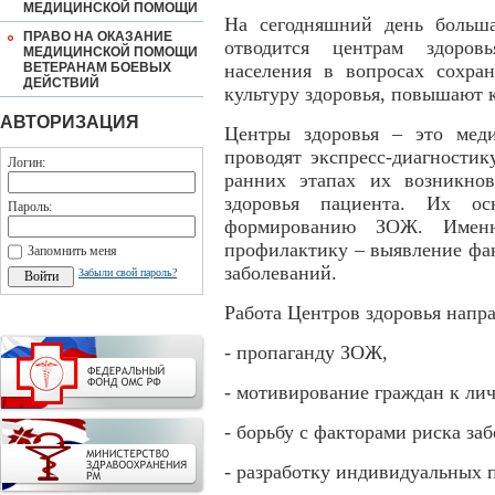
МЕДИЦИНСКОЙ ПОМОЩИ
На сегодняшний день больш
ПРАВО НА ОКАЗАНИЕ
отводится центрам здоров
МЕДИЦИНСКОЙ ПОМОЩИ
ВЕТЕРАНАМ БОЕВЫХ
населения в вопросах сохра
ДЕЙСТВИЙ
культуру здоровья, повышают 
АВТОРИЗАЦИЯ
Центры здоровья – это меди
проводят экспресс-диагности
Логин:
ранних этапах их возникно
здоровья пациента. Их о
Пароль:
формированию ЗОЖ. Имен
профилактику – выявление фак
Запомнить меня
заболеваний.
Забыли свой пароль?
Работа Центров здоровья напра
- пропаганду ЗОЖ,
- мотивирование граждан к лич
- борьбу с факторами риска за
- разработку индивидуальных