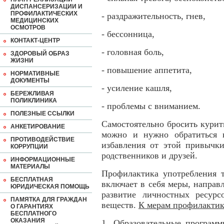
ДИСПАНСЕРИЗАЦИИ И
ПРОФИЛАКТИЧЕСКИХ
- раздражительность, гнев,
МЕДИЦИНСКИХ
ОСМОТРОВ
- бессонница,
КОНТАКТ-ЦЕНТР
- головная боль,
ЗДОРОВЫЙ ОБРАЗ
ЖИЗНИ
- повышение аппетита,
НОРМАТИВНЫЕ
ДОКУМЕНТЫ
- усиление кашля,
БЕРЕЖЛИВАЯ
ПОЛИКЛИНИКА
- проблемы с вниманием.
ПОЛЕЗНЫЕ ССЫЛКИ
Самостоятельно бросить курит
АНКЕТИРОВАНИЕ
можно и нужно обратиться 
ПРОТИВОДЕЙСТВИЕ
избавления от этой привычк
КОРРУПЦИИ
родственников и друзей.
ИНФОРМАЦИОННЫЕ
МАТЕРИАЛЫ
Профилактика употребления 
БЕСПЛАТНАЯ
включает в себя меры, напра
ЮРИДИЧЕСКАЯ ПОМОЩЬ
развитие личностных ресурс
ПАМЯТКА ДЛЯ ГРАЖДАН
веществ.
К мерам профилактик
О ГАРАНТИЯХ
БЕСПЛАТНОГО
ОКАЗАНИЯ
1. Образовательные программ