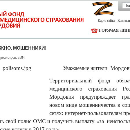
Карта сайта
Контакт
ГОРЯЧАЯ ЛИН
ЖНО, МОШЕННИКИ!
Просмотров: 3584
Уважаемые жители
Мордов
Территориальный фонд обязат
медицинского страхования Ре
Мордовия предупреждает гр
новом виде мошенничества в со
сетях: интернет-п
ользователям пр
ть свой полис ОМС и получить выплату «за неисполь
ские услуги в 2017 году».