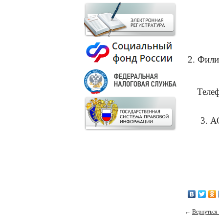
2. Фили
Теле
3. 
←
Вернуться 