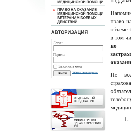
поддава
МЕДИЦИНСКОЙ ПОМОЩИ
ПРАВО НА ОКАЗАНИЕ
Напомин
МЕДИЦИНСКОЙ ПОМОЩИ
ВЕТЕРАНАМ БОЕВЫХ
право н
ДЕЙСТВИЙ
объеме 
АВТОРИЗАЦИЯ
в том ч
Логин:
но
застра
Пароль:
оказани
Запомнить меня
Забыли свой пароль?
По все
страхо
обязате
телефо
медицин
1.