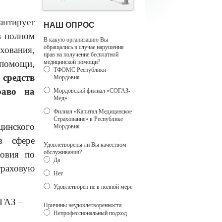
антирует
НАШ ОПРОС
в полном
В какую организацию Вы
обращались в случае нарушения
хования,
прав на получение бесплатной
 помощи,
медицинской помощи?
ТФОМС Республики
средств
Мордовия
раво на
Мордовский филиал «СОГАЗ-
Мед»
Филиал «Капитал Медицинское
Страхование» в Республике
инского
Мордовия
в сфере
Удовлетворены ли Вы качеством
обслуживания?
довия по
Да
траховую
Нет
Удовлетворен не в полной мере
ГАЗ –
Причины неудовлетворенности
Непрофессиональный подход