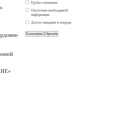
Грубое отношение
о-
Отсутствие необходимой
информации
Долгое ожидание в очереди
ордовия-
онной
НИЕ»