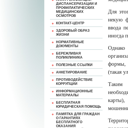
ДИСПАНСЕРИЗАЦИИ И
ПРОФИЛАКТИЧЕСКИХ
Для это
МЕДИЦИНСКИХ
ОСМОТРОВ
некую ф
КОНТАКТ-ЦЕНТР
ввода п
ЗДОРОВЫЙ ОБРАЗ
ЖИЗНИ
иногда 
НОРМАТИВНЫЕ
ДОКУМЕНТЫ
Однако
БЕРЕЖЛИВАЯ
организ
ПОЛИКЛИНИКА
формы, 
ПОЛЕЗНЫЕ ССЫЛКИ
(такая у
АНКЕТИРОВАНИЕ
ПРОТИВОДЕЙСТВИЕ
Таким 
КОРРУПЦИИ
ИНФОРМАЦИОННЫЕ
необход
МАТЕРИАЛЫ
карты)
БЕСПЛАТНАЯ
ЮРИДИЧЕСКАЯ ПОМОЩЬ
мошеннич
ПАМЯТКА ДЛЯ ГРАЖДАН
О ГАРАНТИЯХ
Террит
БЕСПЛАТНОГО
ОКАЗАНИЯ