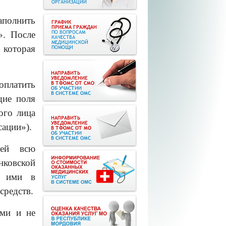
аполнить
». После
 которая
платить
щие поля
ого лица
сации»).
лей всю
нковской
а ими в
средств.
ыми и не