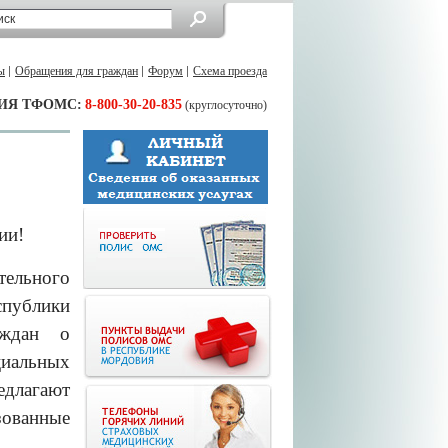
ы
Обращения для граждан
Форум
Схема проезда
ИЯ ТФОМС:
8-800-30-20-835
(круглосуточно)
ии!
ельного
спублики
аждан о
циальных
едлагают
зованные