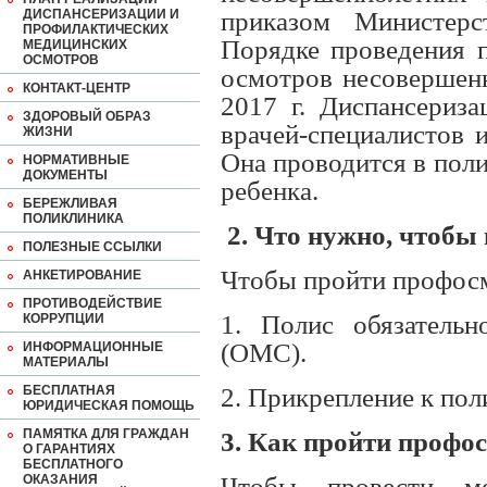
ДИСПАНСЕРИЗАЦИИ И
приказом Министер
ПРОФИЛАКТИЧЕСКИХ
Порядке проведения 
МЕДИЦИНСКИХ
ОСМОТРОВ
осмотров несовершенн
КОНТАКТ-ЦЕНТР
2017 г. Диспансериза
ЗДОРОВЫЙ ОБРАЗ
врачей-специалистов 
ЖИЗНИ
Она проводится в пол
НОРМАТИВНЫЕ
ДОКУМЕНТЫ
ребенка.
БЕРЕЖЛИВАЯ
ПОЛИКЛИНИКА
2. Что нужно, чтобы
ПОЛЕЗНЫЕ ССЫЛКИ
Чтобы пройти профосм
АНКЕТИРОВАНИЕ
ПРОТИВОДЕЙСТВИЕ
1. Полис обязательн
КОРРУПЦИИ
(ОМС).
ИНФОРМАЦИОННЫЕ
МАТЕРИАЛЫ
БЕСПЛАТНАЯ
2. Прикрепление к пол
ЮРИДИЧЕСКАЯ ПОМОЩЬ
ПАМЯТКА ДЛЯ ГРАЖДАН
3. Как пройти профо
О ГАРАНТИЯХ
БЕСПЛАТНОГО
ОКАЗАНИЯ
Чтобы провести ме