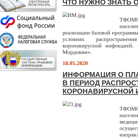
ЧТО НУЖНО ЗНАТЬ 
ТФОМС
населе
реализации базовой программы
условиях распространен
коронавирусной инфекцией. 
Мордовии».
18.05.2020
ИНФОРМАЦИЯ О ПЛ
В ПЕРИОД РАСПРОС
КОРОНАВИРУСНОЙ 
ТФОМС
населе
медиц
осуще
напра