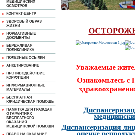
МЕДИЦИНСКИХ
ОСМОТРОВ
КОНТАКТ-ЦЕНТР
ЗДОРОВЫЙ ОБРАЗ
ЖИЗНИ
ОСТОРОЖ
НОРМАТИВНЫЕ
ДОКУМЕНТЫ
БЕРЕЖЛИВАЯ
ПОЛИКЛИНИКА
ПОЛЕЗНЫЕ ССЫЛКИ
Уважаемые жите
АНКЕТИРОВАНИЕ
ПРОТИВОДЕЙСТВИЕ
КОРРУПЦИИ
Ознакомьтесь с
ИНФОРМАЦИОННЫЕ
здравоохранени
МАТЕРИАЛЫ
БЕСПЛАТНАЯ
ЮРИДИЧЕСКАЯ ПОМОЩЬ
Диспансеризац
ПАМЯТКА ДЛЯ ГРАЖДАН
О ГАРАНТИЯХ
медицински
БЕСПЛАТНОГО
ОКАЗАНИЯ
Диспансеризация лиц
МЕДИЦИНСКОЙ ПОМОЩИ
оценке репродук
ПРАВО НА ОКАЗАНИЕ