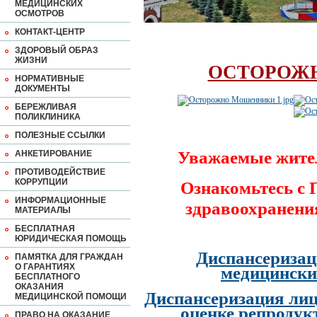
МЕДИЦИНСКИХ
ОСМОТРОВ
КОНТАКТ-ЦЕНТР
ЗДОРОВЫЙ ОБРАЗ
ЖИЗНИ
ОСТОРОЖ
НОРМАТИВНЫЕ
ДОКУМЕНТЫ
БЕРЕЖЛИВАЯ
ПОЛИКЛИНИКА
ПОЛЕЗНЫЕ ССЫЛКИ
Уважаемые жите
АНКЕТИРОВАНИЕ
ПРОТИВОДЕЙСТВИЕ
КОРРУПЦИИ
Ознакомьтесь с
ИНФОРМАЦИОННЫЕ
здравоохранени
МАТЕРИАЛЫ
БЕСПЛАТНАЯ
ЮРИДИЧЕСКАЯ ПОМОЩЬ
Диспансеризац
ПАМЯТКА ДЛЯ ГРАЖДАН
О ГАРАНТИЯХ
медицински
БЕСПЛАТНОГО
ОКАЗАНИЯ
Диспансеризация лиц
МЕДИЦИНСКОЙ ПОМОЩИ
оценке репродук
ПРАВО НА ОКАЗАНИЕ