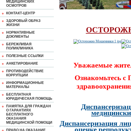
МЕДИЦИНСКИХ
ОСМОТРОВ
КОНТАКТ-ЦЕНТР
ЗДОРОВЫЙ ОБРАЗ
ЖИЗНИ
ОСТОРОЖ
НОРМАТИВНЫЕ
ДОКУМЕНТЫ
БЕРЕЖЛИВАЯ
ПОЛИКЛИНИКА
ПОЛЕЗНЫЕ ССЫЛКИ
Уважаемые жите
АНКЕТИРОВАНИЕ
ПРОТИВОДЕЙСТВИЕ
КОРРУПЦИИ
Ознакомьтесь с
ИНФОРМАЦИОННЫЕ
здравоохранени
МАТЕРИАЛЫ
БЕСПЛАТНАЯ
ЮРИДИЧЕСКАЯ ПОМОЩЬ
Диспансеризац
ПАМЯТКА ДЛЯ ГРАЖДАН
О ГАРАНТИЯХ
медицински
БЕСПЛАТНОГО
ОКАЗАНИЯ
Диспансеризация лиц
МЕДИЦИНСКОЙ ПОМОЩИ
оценке репродук
ПРАВО НА ОКАЗАНИЕ