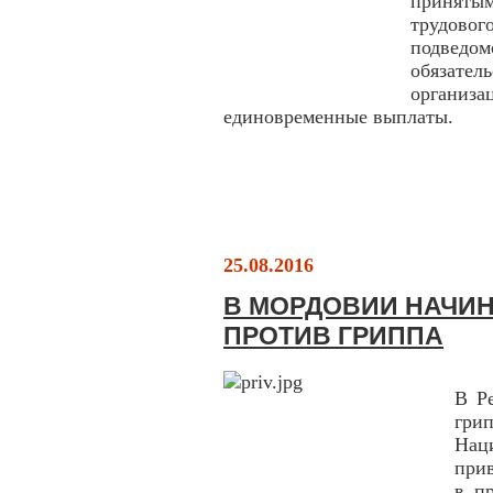
принятым
трудовог
подведом
обязател
организац
единовременные выплаты.
25.08.2016
В МОРДОВИИ НАЧИ
ПРОТИВ ГРИППА
В Р
гри
Нац
прив
в п