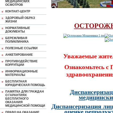
МЕДИЦИНСКИХ
ОСМОТРОВ
КОНТАКТ-ЦЕНТР
ЗДОРОВЫЙ ОБРАЗ
ЖИЗНИ
ОСТОРОЖ
НОРМАТИВНЫЕ
ДОКУМЕНТЫ
БЕРЕЖЛИВАЯ
ПОЛИКЛИНИКА
ПОЛЕЗНЫЕ ССЫЛКИ
Уважаемые жите
АНКЕТИРОВАНИЕ
ПРОТИВОДЕЙСТВИЕ
КОРРУПЦИИ
Ознакомьтесь с
ИНФОРМАЦИОННЫЕ
здравоохранени
МАТЕРИАЛЫ
БЕСПЛАТНАЯ
ЮРИДИЧЕСКАЯ ПОМОЩЬ
Диспансеризац
ПАМЯТКА ДЛЯ ГРАЖДАН
О ГАРАНТИЯХ
медицински
БЕСПЛАТНОГО
ОКАЗАНИЯ
Диспансеризация лиц
МЕДИЦИНСКОЙ ПОМОЩИ
оценке репродук
ПРАВО НА ОКАЗАНИЕ