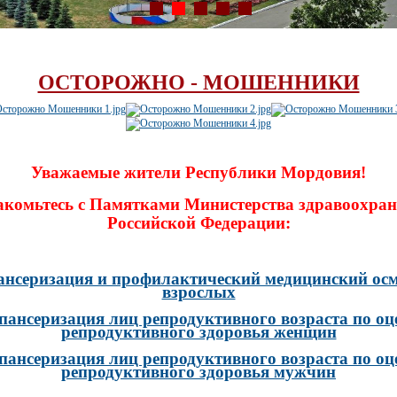
ОСТОРОЖНО - МОШЕННИКИ
Уважаемые жители Республики Мордовия!
акомьтесь с Памятками Министерства здравоохран
Российской Федерации:
ансеризация и профилактический медицинский осм
взрослых
пансеризация лиц репродуктивного возраста по оц
репродуктивного здоровья женщин
пансеризация лиц репродуктивного возраста по оц
репродуктивного здоровья мужчин