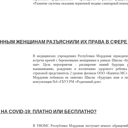
«Развитие системы оказания первичной медико-санитарной помо
ННЫМ ЖЕНЩИНАМ РАЗЪЯСНИЛИ ИХ ПРАВА В СФЕРЕ
В медицинских учреждениях Республики Мордовия периодиче
встречи врачей с беременными женщинами в рамках Школы «Б
пап». Цель мероприятия - расширение знаний будущих р
вынашиванию, рождению и воспитанию здорового ребенка
страховой представитель 2 уровня филиала ООО «Капитал МС»
Мордовия побывала на занятиях Школы «Будущих мам и па
консультации №4 «ГБУЗ РМ «Родильный дом».
НА COVID-19: ПЛАТНО ИЛИ БЕСПЛАТНО?
В ТФОМС Республики Мордовия поступает немало обращений