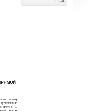
ПРЯМОЙ
л ко второму
рганизациях
зи граждан со
ного проекта