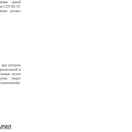
нения новой
 на COVID-19.
нализ делают
 при котором
дыхательной и
ельным путем
утём (через
укопожатия).
АРИЛ