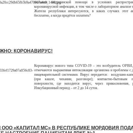
оказания медицинской помощи в условиях распростра
коронавирусной инфекции, в том числе о лабораторном анализе
Жители республики интересуются, в каких случаях этот а
бесплатно, а когда придётся оплатить?
ЖНО: КОРОНАВИРУС!
Коронавирус нового типа COVID-19 – это возбудитель ОРВИ,
отмечаются выраженная интоксикация организма и проблемы с 
пищеварительной системами. Вирус передается: воздушно-кап
(при кашле, чихании, разговоре); контактно-бытовым п
поверхности, где находится вирус, через прикосновения, р
Инкубационный период – от 2 до 14 суток.
 ООО «КАПИТАЛ МС» В РЕСПУБЛИКЕ МОРДОВИЯ ПОД