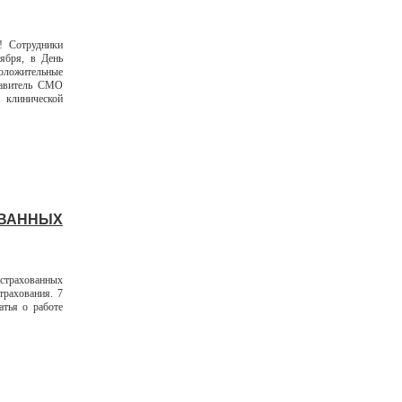
! Сотрудники
ября, в День
оложительные
авитель СМО
 клинической
ОВАННЫХ
страхованных
трахования. 7
атья о работе