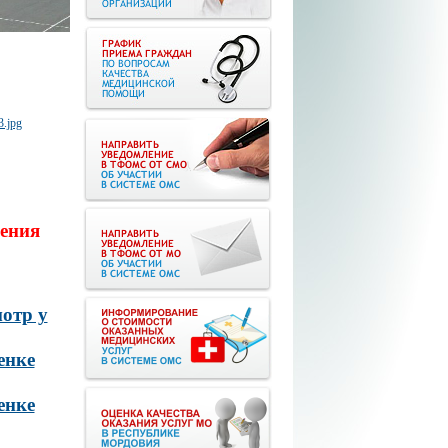
ения
отр у
енке
енке