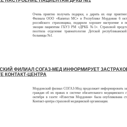
Е НАСТРОЕНИЕ ПАЦИЕНТАМ ДРКБ №1
Очень приятно получать подарки, а дарить их еще приятнее
Филиала ООО «Капитал МС» в Республике Мордовия 6 окт
российского страховщика, подарили хорошее настроение и п
эмоции пациентам ГБУЗ РМ «ДРКБ №1». Страховой предст
посетила отделение травматологии Детской республиканской
больницы №1.
СКИЙ ФИЛИАЛ СОГАЗ-МЕД ИНФОРМИРУЕТ ЗАСТРАХ
ТЕ КОНТАКТ-ЦЕНТРА
Мордовский филиал СОГАЗ-Мед продолжает информировать за
граждан об их правах в системе обязательного медицинского с
октября в газете «Известия Мордовии» была опубликована ст
Контакт-центра страховой медицинской организации.