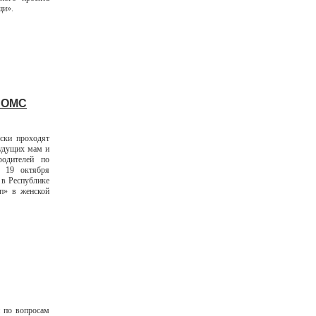
щи».
 ОМС
ски проходят
удущих мам и
одителей по
. 19 октября
 в Республике
п» в женской
 по вопросам