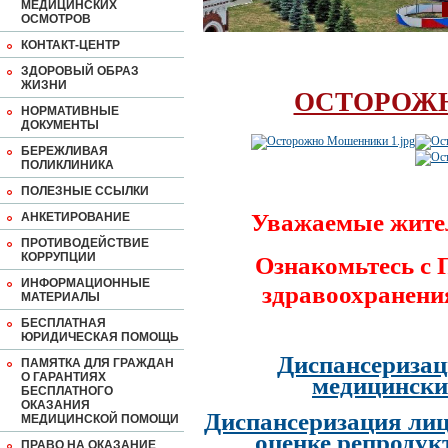
МЕДИЦИНСКИХ
ОСМОТРОВ
КОНТАКТ-ЦЕНТР
ЗДОРОВЫЙ ОБРАЗ
ЖИЗНИ
ОСТОРОЖ
НОРМАТИВНЫЕ
ДОКУМЕНТЫ
БЕРЕЖЛИВАЯ
ПОЛИКЛИНИКА
ПОЛЕЗНЫЕ ССЫЛКИ
Уважаемые жите
АНКЕТИРОВАНИЕ
ПРОТИВОДЕЙСТВИЕ
КОРРУПЦИИ
Ознакомьтесь с
ИНФОРМАЦИОННЫЕ
здравоохранени
МАТЕРИАЛЫ
БЕСПЛАТНАЯ
ЮРИДИЧЕСКАЯ ПОМОЩЬ
Диспансеризац
ПАМЯТКА ДЛЯ ГРАЖДАН
О ГАРАНТИЯХ
медицински
БЕСПЛАТНОГО
ОКАЗАНИЯ
Диспансеризация лиц
МЕДИЦИНСКОЙ ПОМОЩИ
оценке репродук
ПРАВО НА ОКАЗАНИЕ