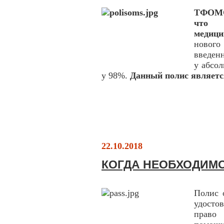
ТФОМС
что 
медици
нового
введенн
у абсо
у 98%.
Данный полис являетс
22.10.2018
КОГДА НЕОБХОДИМ
Полис 
удосто
право 